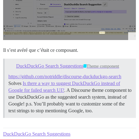
Il s’est avéré que c’était ce composant.
DuckDuckGo Search Suggestions
Theme component
https://github.com/notriddle/discourse-duckduckgo-search
Solves
Is there a way to suggest DuckDuckGo instead of
Google for failed search UI?
. A Discourse theme component to
use DuckDuckGo as the suggested search system, instead of
Google! p.s. You’ll probably want to customize some of the
text strings to stop mentioning Google, too.
DuckDuckGo Search Suggestions