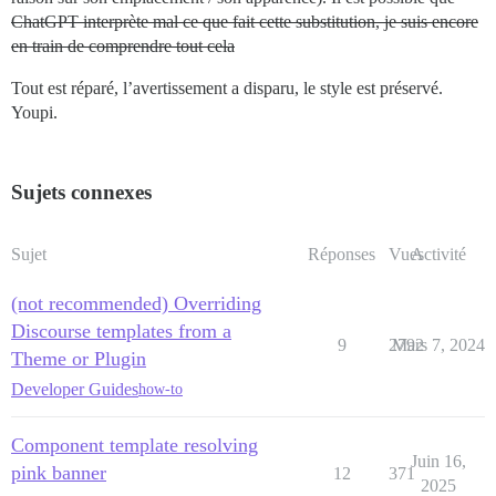
ChatGPT interprète mal ce que fait cette substitution, je suis encore
en train de comprendre tout cela
Tout est réparé, l’avertissement a disparu, le style est préservé.
Youpi.
Sujets connexes
Sujet
Réponses
Vues
Activité
(not recommended) Overriding
Discourse templates from a
9
2792
Mars 7, 2024
Theme or Plugin
Developer Guides
how-to
Component template resolving
Juin 16,
pink banner
12
371
2025