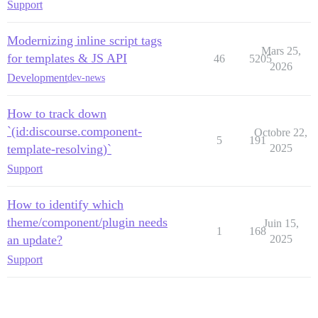
Support
Modernizing inline script tags
Mars 25,
for templates & JS API
46
5205
2026
Development
dev-news
How to track down
`(id:discourse.component-
Octobre 22,
5
191
template-resolving)`
2025
Support
How to identify which
theme/component/plugin needs
Juin 15,
1
168
an update?
2025
Support