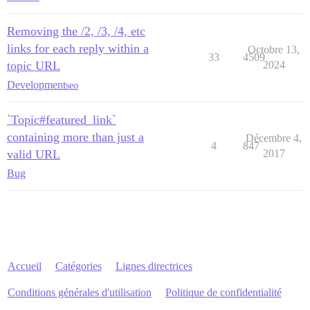
Removing the /2, /3, /4, etc
links for each reply within a
Octobre 13,
33
4509
topic URL
2024
Development
seo
`Topic#featured_link`
containing more than just a
Décembre 4,
4
847
valid URL
2017
Bug
Accueil
Catégories
Lignes directrices
Conditions générales d'utilisation
Politique de confidentialité