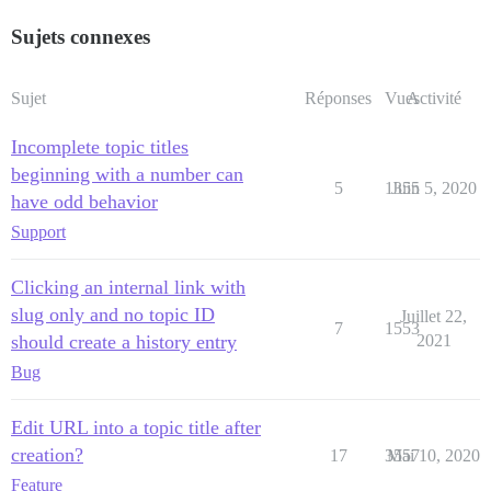
Sujets connexes
Sujet
Réponses
Vues
Activité
Incomplete topic titles
beginning with a number can
5
1355
Juin 5, 2020
have odd behavior
Support
Clicking an internal link with
slug only and no topic ID
Juillet 22,
7
1553
should create a history entry
2021
Bug
Edit URL into a topic title after
creation?
17
3557
Mai 10, 2020
Feature