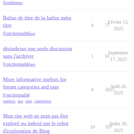
Soutien
seo
Balise de titre de la balise méta
Février 13,
titre
0
77
2025
Fonctionnalité
seo
désindexer une seule discussion
Septembre
sans l'archiver
1
91
17, 2025
Fonctionnalité
seo
More informative onebox for
forum categories and tags
Août 26,
6
1825
2025
Fonctionnalité
onebox
,
seo
,
tags
,
categories
Mon site web ne peut pas être
exploré ou indexé par le robot
Juillet 30,
10
197
d'exploration de Bing
2025