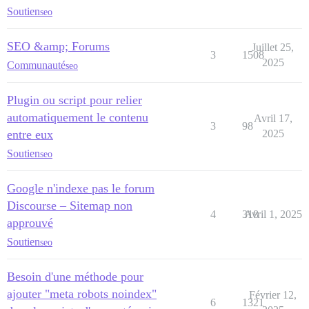
Soutien
seo
SEO &amp; Forums
Juillet 25,
3
1508
2025
Communauté
seo
Plugin ou script pour relier
automatiquement le contenu
Avril 17,
3
98
entre eux
2025
Soutien
seo
Google n'indexe pas le forum
Discourse – Sitemap non
4
318
Avril 1, 2025
approuvé
Soutien
seo
Besoin d'une méthode pour
ajouter "meta robots noindex"
Février 12,
6
1321