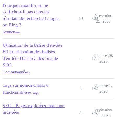
Pourquoi mon forum ne
s'affiche-t-il pas dans les
Novembre
résultats de recherche Google
10
300
25, 2025
ou Bing ?
Soutien
seo
Utilisation de la balise d'en-tête
H1 et utilisation des balises
Octobre 28,
d'en-tête H2-H6 à des fins de
5
171
2025
SEO
Communauté
seo
Tags sur noindex,follow
Octobre 1,
4
142
2025
Fonctionnalité
seo
,
tags
SEO - Pages explorées mais non
Septembre
indexées
4
247
23, 2025