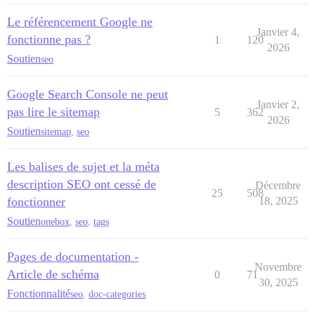
Le référencement Google ne
Janvier 4,
fonctionne pas ?
1
120
2026
Soutien
seo
Google Search Console ne peut
Janvier 2,
pas lire le sitemap
5
362
2026
Soutien
sitemap
,
seo
Les balises de sujet et la méta
description SEO ont cessé de
Décembre
25
508
fonctionner
18, 2025
Soutien
onebox
,
seo
,
tags
Pages de documentation -
Novembre
Article de schéma
0
71
30, 2025
Fonctionnalité
seo
,
doc-categories