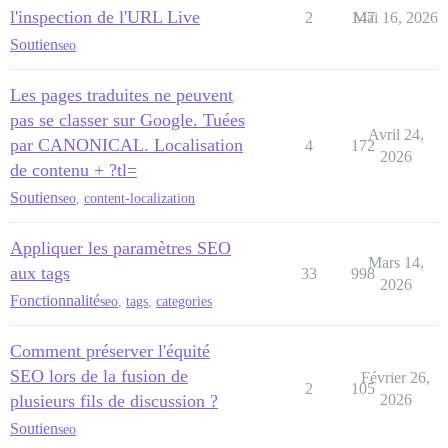
l'inspection de l'URL Live
2
147
Mai 16, 2026
Soutien
seo
Les pages traduites ne peuvent
pas se classer sur Google. Tuées
Avril 24,
par CANONICAL. Localisation
4
172
2026
de contenu + ?tl=
Soutien
seo
,
content-localization
Appliquer les paramètres SEO
Mars 14,
aux tags
33
998
2026
Fonctionnalité
seo
,
tags
,
categories
Comment préserver l'équité
SEO lors de la fusion de
Février 26,
2
105
plusieurs fils de discussion ?
2026
Soutien
seo