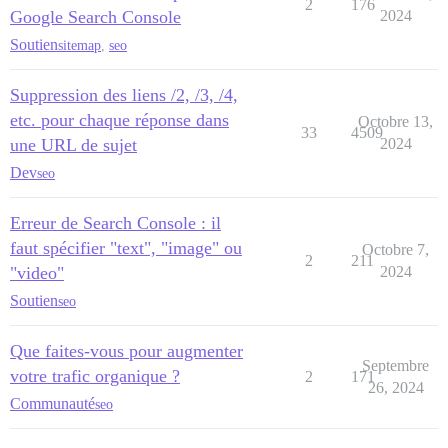
2
176
Google Search Console
2024
Soutien
sitemap
,
seo
Suppression des liens /2, /3, /4,
etc. pour chaque réponse dans
Octobre 13,
33
4509
une URL de sujet
2024
Dev
seo
Erreur de Search Console : il
faut spécifier "text", "image" ou
Octobre 7,
2
211
"video"
2024
Soutien
seo
Que faites-vous pour augmenter
Septembre
votre trafic organique ?
2
171
26, 2024
Communauté
seo