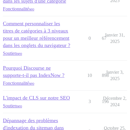
dans les sujets d'une catégorie
2025
Fonctionnalité
seo
Comment personnaliser les
titres de catégories à 3 niveaux
Janvier 31,
pour un meilleur référencement
0
67
2025
dans les onglets du navigateur ?
Soutien
seo
Pourquoi Discourse ne
Janvier 3,
supporte-t-il pas IndexNow ?
10
898
2025
Fonctionnalité
seo
L'impact de CLS sur notre SEO
Décembre 2,
3
196
2024
Soutien
seo
Dépannage des problèmes
d'indexation du sitemap dans
Octobre 25,