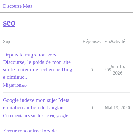
Discourse Meta
seo
Sujet
Réponses
Vues
Activité
Depuis la migration vers
Discourse, le poids de mon site
Juin 15,
sur le moteur de recherche Bing
5
259
2026
a diminué...
Migration
seo
Google indexe mon sujet Meta
en italien au lieu de l'anglais
0
51
Mai 19, 2026
Commentaires sur le site
seo
,
google
Erreur rencontrée lors de