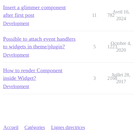
Insert a glimmer component
Avril 16,
after first post
11
782
2024
Development
Possible to attach event handlers
Octobre 4,
to widgets in theme/plugin?
5
1223
2020
Development
How to render Component
Juillet 28,
inside Widget?
3
2168
2017
Development
Accueil
Catégories
Lignes directrices