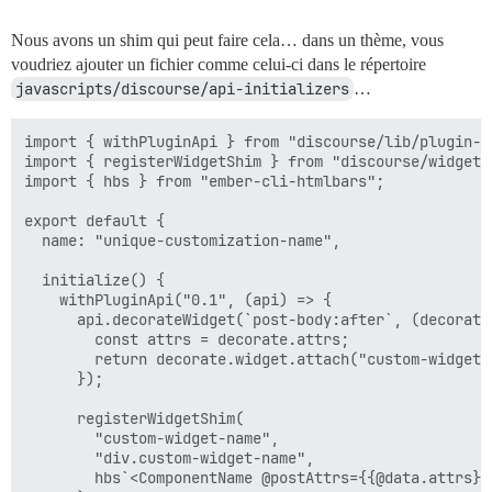
Nous avons un shim qui peut faire cela… dans un thème, vous
voudriez ajouter un fichier comme celui-ci dans le répertoire
javascripts/discourse/api-initializers
…
import { withPluginApi } from "discourse/lib/plugin-ap
import { registerWidgetShim } from "discourse/widgets/
import { hbs } from "ember-cli-htmlbars";

export default {

  name: "unique-customization-name",

  initialize() {

    withPluginApi("0.1", (api) => {

      api.decorateWidget(`post-body:after`, (decorate)
        const attrs = decorate.attrs;

        return decorate.widget.attach("custom-widget-n
      });

      registerWidgetShim(

        "custom-widget-name",

        "div.custom-widget-name",

        hbs`<ComponentName @postAttrs={{@data.attrs}} 