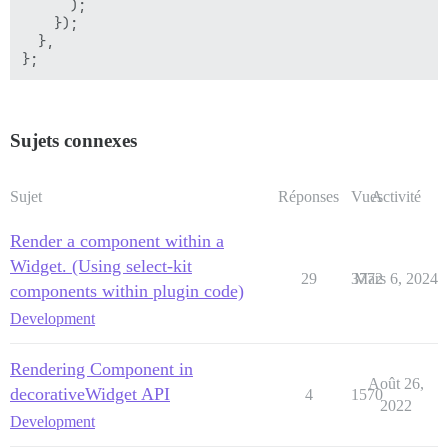
      );

    });

  },

Sujets connexes
Sujet
Réponses
Vues
Activité
Render a component within a
Widget. (Using select-kit
29
3772
Mars 6, 2024
components within plugin code)
Development
Rendering Component in
Août 26,
decorativeWidget API
4
1570
2022
Development