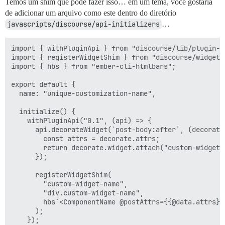
Temos um shim que pode fazer isso… em um tema, você gostaria
de adicionar um arquivo como este dentro do diretório
javascripts/discourse/api-initializers
…
import { withPluginApi } from "discourse/lib/plugin-ap
import { registerWidgetShim } from "discourse/widgets/
import { hbs } from "ember-cli-htmlbars";

export default {

  name: "unique-customization-name",

  initialize() {

    withPluginApi("0.1", (api) => {

      api.decorateWidget(`post-body:after`, (decorate)
        const attrs = decorate.attrs;

        return decorate.widget.attach("custom-widget-n
      });

      registerWidgetShim(

        "custom-widget-name",

        "div.custom-widget-name",

        hbs`<ComponentName @postAttrs={{@data.attrs}} 
      );

    });
