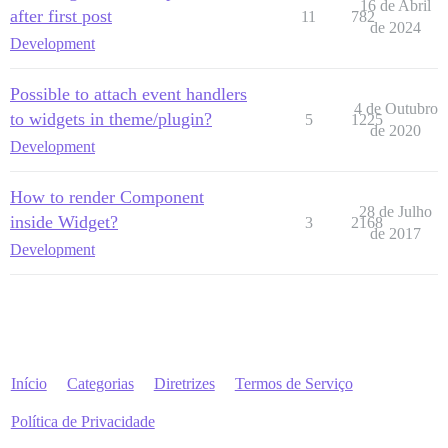
16 de Abril
after first post
11
782
de 2024
Development
Possible to attach event handlers
4 de Outubro
to widgets in theme/plugin?
5
1225
de 2020
Development
How to render Component
28 de Julho
inside Widget?
3
2168
de 2017
Development
Início
Categorias
Diretrizes
Termos de Serviço
Política de Privacidade