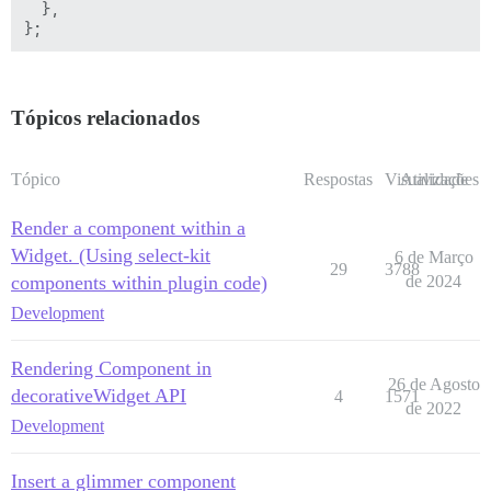
  },

Tópicos relacionados
Tópico
Respostas
Visualizações
Atividade
Render a component within a
Widget. (Using select-kit
6 de Março
29
3788
components within plugin code)
de 2024
Development
Rendering Component in
26 de Agosto
decorativeWidget API
4
1571
de 2022
Development
Insert a glimmer component