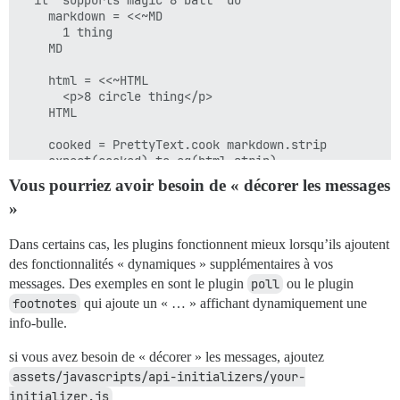
  it "supports magic 8 ball" do

    markdown = <<~MD

      1 thing

    MD

    html = <<~HTML

      <p>8 circle thing</p>

    HTML

    cooked = PrettyText.cook markdown.strip

    expect(cooked).to eq(html.strip)

  end

Vous pourriez avoir besoin de « décorer les messages
»
Dans certains cas, les plugins fonctionnent mieux lorsqu’ils ajoutent
des fonctionnalités « dynamiques » supplémentaires à vos
messages. Des exemples en sont le plugin
poll
ou le plugin
footnotes
qui ajoute un « … » affichant dynamiquement une
info-bulle.
si vous avez besoin de « décorer » les messages, ajoutez
assets/javascripts/api-initializers/your-
initializer.js