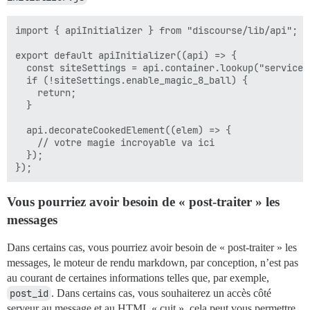
import { apiInitializer } from "discourse/lib/api";

export default apiInitializer((api) => {

  const siteSettings = api.container.lookup("service:s
  if (!siteSettings.enable_magic_8_ball) {

    return;

  }

  api.decorateCookedElement((elem) => {

    // votre magie incroyable va ici

  });

Vous pourriez avoir besoin de « post-traiter » les
messages
Dans certains cas, vous pourriez avoir besoin de « post-traiter » les
messages, le moteur de rendu markdown, par conception, n’est pas
au courant de certaines informations telles que, par exemple,
post_id
. Dans certains cas, vous souhaiterez un accès côté
serveur au message et au HTML « cuit », cela peut vous permettre