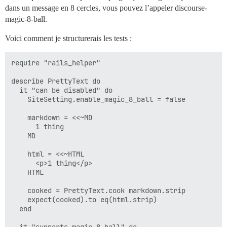
dans un message en 8 cercles, vous pouvez l’appeler discourse-
magic-8-ball.
Voici comment je structurerais les tests :
require "rails_helper"

describe PrettyText do

  it "can be disabled" do

    SiteSetting.enable_magic_8_ball = false

    markdown = <<~MD

      1 thing

    MD

    html = <<~HTML

      <p>1 thing</p>

    HTML

    cooked = PrettyText.cook markdown.strip

    expect(cooked).to eq(html.strip)

  end
