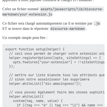
Créez un fichier nommé
assets/javascripts/lib/discourse-
markdown/your-extension.js
Ce fichier sera chargé automatiquement car il se termine par
.js
ET se trouve dans le répertoire
discourse-markdown
.
Un exemple simple peut être :
export function setup(helper) {

  // ceci vous permet de charger votre extension uniq
  helper.registerOptions((opts, siteSettings) => {

    opts.features["your-extension"] = !!siteSettings.e
  });

  // mettre sur liste blanche tous les attributs que 
  // sinon notre assainisseur les supprimera

  helper.whiteList(["div.amazingness"]);

  // vous pouvez également faire des choses sophistiqu
  helper.whiteList({

    custom(tag, name, value) {

      if ((tag === "a" || tag === "li") && name === "i