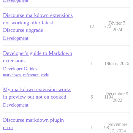
Development
Discourse markdown extensions
not working after latest
Février 7,
12
772
Discourse upgrade
2024
Development
Developer's guide to Markdown
extensions
1
13625
Juin 1, 2026
Developer Guides
markdown
,
reference
,
code
My markdown extension works
Décembre 9,
in preview but not on cooked
6
1194
2022
Development
Discourse markdown plugin
Novembre
error
1
98
27, 2024