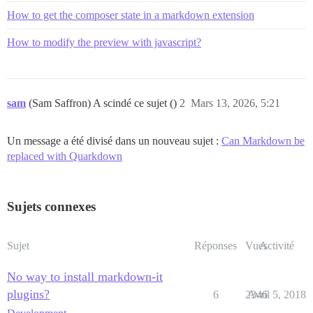
How to get the composer state in a markdown extension
How to modify the preview with javascript?
sam
(Sam Saffron) A scindé ce sujet ()
2
Mars 13, 2026, 5:21
Un message a été divisé dans un nouveau sujet :
Can Markdown be
replaced with Quarkdown
Sujets connexes
Sujet
Réponses
Vues
Activité
No way to install markdown-it
plugins?
6
2346
Avril 5, 2018