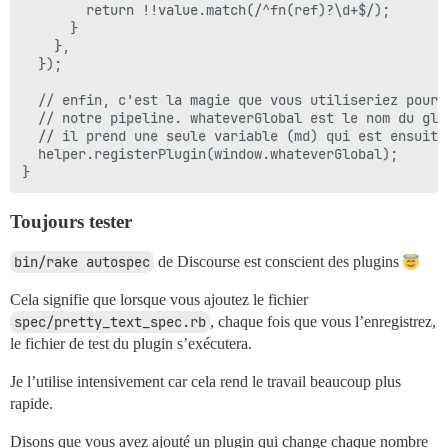
        return !!value.match(/^fn(ref)?\d+$/);

      }

    },

  });

  // enfin, c'est la magie que vous utiliseriez pour 
  // notre pipeline. whateverGlobal est le nom du glo
  // il prend une seule variable (md) qui est ensuite
  helper.registerPlugin(window.whateverGlobal);

Toujours tester
bin/rake autospec
de Discourse est conscient des plugins
Cela signifie que lorsque vous ajoutez le fichier
spec/pretty_text_spec.rb
, chaque fois que vous l’enregistrez,
le fichier de test du plugin s’exécutera.
Je l’utilise intensivement car cela rend le travail beaucoup plus
rapide.
Disons que vous avez ajouté un plugin qui change chaque nombre