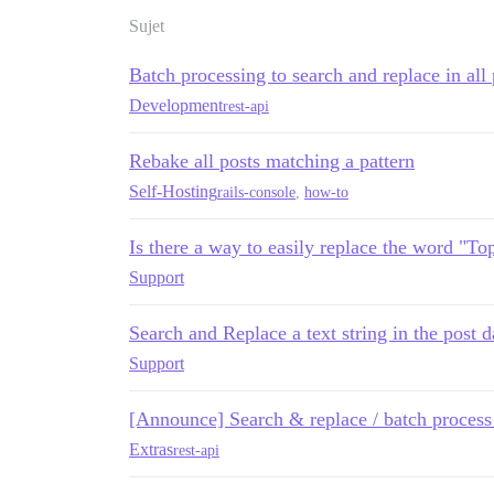
Sujet
Batch processing to search and replace in all 
Development
rest-api
Rebake all posts matching a pattern
Self-Hosting
rails-console
,
how-to
Is there a way to easily replace the word "To
Support
Search and Replace a text string in the post 
Support
[Announce] Search & replace / batch process
Extras
rest-api