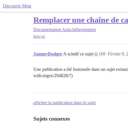
Discourse Meta
Remplacer une chaîne de ca
Documentation
Auto-hébergement
how-to
JammyDodger
A scindé ce sujet ()
169
Février 9, 
Une publication a été fusionnée dans un sujet existan
with-regex/294828/7)
afficher la publication dans le sujet
Sujets connexes