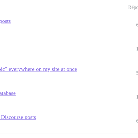
Répo
posts
pic" everywhere on my site at once
database
 Discourse posts