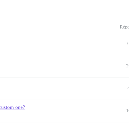
Répo
2
 custom one?
1