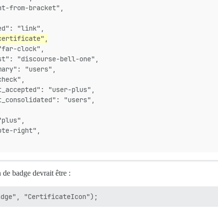
ht-from-bracket",
ed": "link",
certificate",
"far-clock",
st": "discourse-bell-one",
mary": "users",
check",
t_accepted": "user-plus",
t_consolidated": "users",
,
"plus",
ote-right",
 de badge devrait être :