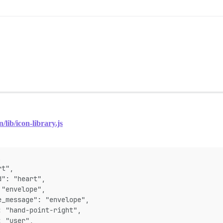
lib/icon-library.js
,
rt",
d": "heart",
 "envelope",
e_message": "envelope",
: "hand-point-right",
: "user",