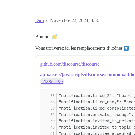
Don
2
Novembre 22, 2024, 4:56
Bonjour
Vous trouverez ici les remplacements d’icônes
github.com/discourse/discourse
app/assets/javascripts/discourse-common/addon/
b138eaf9e
"notification.liked_2": "heart"
"notification.liked_many": "hea
"notification.liked_consolidate
"notification.private_message":
"notification.invited_to_privat
"notification.invited_to_topic"
"notification.invitee_accepted"