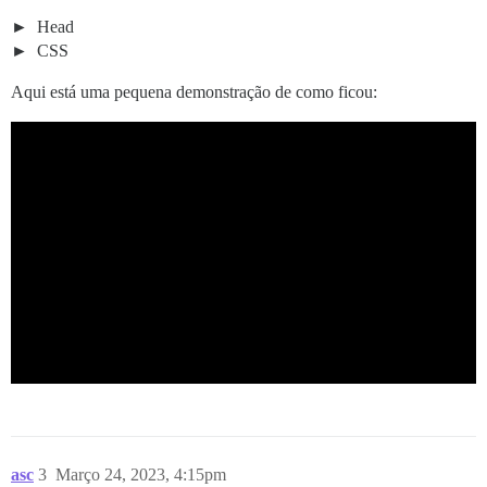
Head
CSS
Aqui está uma pequena demonstração de como ficou:
asc
3
Março 24, 2023, 4:15pm