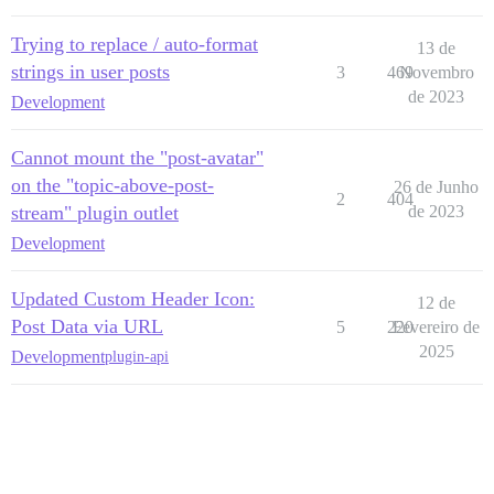
Trying to replace / auto-format
13 de
strings in user posts
3
469
Novembro
de 2023
Development
Cannot mount the "post-avatar"
on the "topic-above-post-
26 de Junho
2
404
stream" plugin outlet
de 2023
Development
Updated Custom Header Icon:
12 de
Post Data via URL
5
220
Fevereiro de
2025
Development
plugin-api