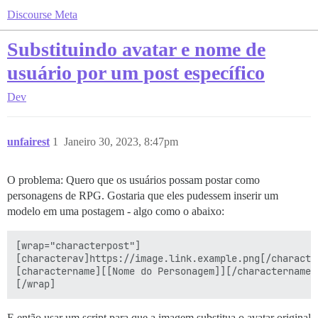
Discourse Meta
Substituindo avatar e nome de
usuário por um post específico
Dev
unfairest
1
Janeiro 30, 2023, 8:47pm
O problema: Quero que os usuários possam postar como
personagens de RPG. Gostaria que eles pudessem inserir um
modelo em uma postagem - algo como o abaixo:
[wrap="characterpost"]

[characterav]https://image.link.example.png[/character
[charactername][[Nome do Personagem]][/charactername]

E então usar um script para que a imagem substitua o avatar original