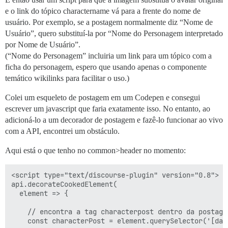
e o link do tópico charactername vá para a frente do nome de
usuário. Por exemplo, se a postagem normalmente diz “Nome de
Usuário”, quero substituí-la por “Nome do Personagem interpretado
por Nome de Usuário”.
(“Nome do Personagem” incluiria um link para um tópico com a
ficha do personagem, espero que usando apenas o componente
temático wikilinks para facilitar o uso.)
Colei um esqueleto de postagem em um Codepen e consegui
escrever um javascript que faria exatamente isso. No entanto, ao
adicioná-lo a um decorador de postagem e fazê-lo funcionar ao vivo
com a API, encontrei um obstáculo.
Aqui está o que tenho no common>header no momento:
<script type="text/discourse-plugin" version="0.8">

api.decorateCookedElement(

  element => {

    // encontra a tag characterpost dentro da postagem
    const characterPost = element.querySelector('[dat