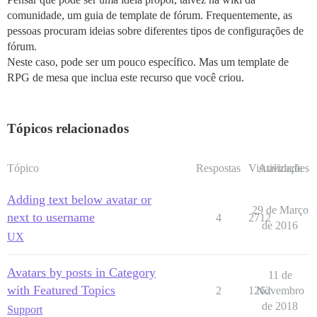
comunidade, um guia de template de fórum. Frequentemente, as
pessoas procuram ideias sobre diferentes tipos de configurações de
fórum.
Neste caso, pode ser um pouco específico. Mas um template de
RPG de mesa que inclua este recurso que você criou.
Tópicos relacionados
Tópico
Respostas
Visualizações
Atividade
Adding text below avatar or
29 de Março
next to username
4
2712
de 2016
UX
Avatars by posts in Category
11 de
with Featured Topics
2
1262
Novembro
de 2018
Support