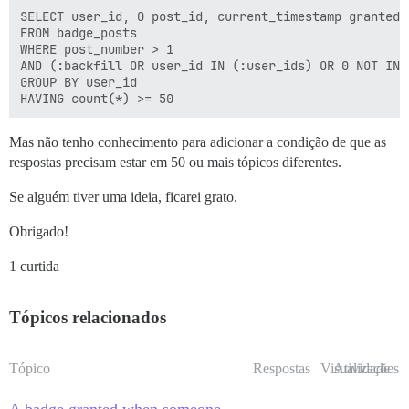
SELECT user_id, 0 post_id, current_timestamp granted_a
FROM badge_posts  

WHERE post_number > 1 

AND (:backfill OR user_id IN (:user_ids) OR 0 NOT IN (
GROUP BY user_id 

Mas não tenho conhecimento para adicionar a condição de que as
respostas precisam estar em 50 ou mais tópicos diferentes.
Se alguém tiver uma ideia, ficarei grato.
Obrigado!
1 curtida
Tópicos relacionados
Tópico
Respostas
Visualizações
Atividade