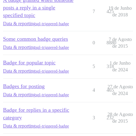
A badge granted when someone
posts a reply in a single
19 de Junho
7
425
specified topic
de 2018
Data & reporting
sql-triggered-badge
Some common badge queries
7 de Agosto
0
8880
de 2015
Data & reporting
sql-triggered-badge
Badge for popular topic
1 de Junho
5
318
de 2024
Data & reporting
sql-triggered-badge
Badges for posting
27 de Agosto
4
465
de 2024
Data & reporting
sql-triggered-badge
Badge for replies in a specific
28 de Agosto
category
3
232
de 2015
Data & reporting
sql-triggered-badge