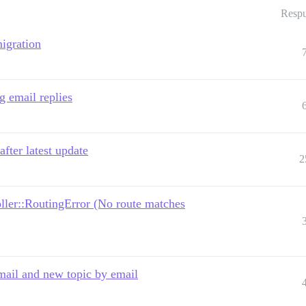
Respu
igration
g email replies
fter latest update
2
oller::RoutingError (No route matches
email and new topic by email