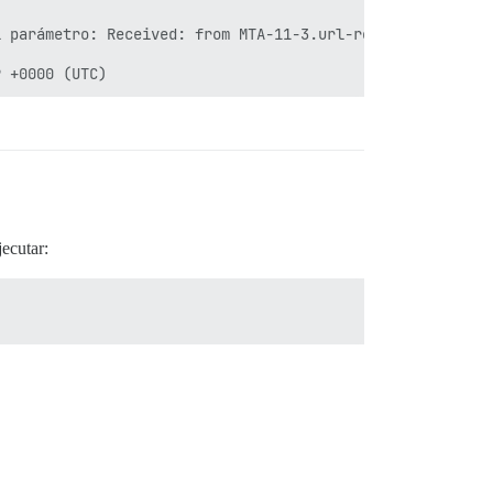
 parámetro: Received: from MTA-11-3.url-redacted (mta-11
jecutar: