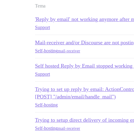
Tema
'Reply by email' not working anymore after m
Support
Mail-receiver and/or Discourse are not postin
Self-hosting
mail-receiver
Self hosted Reply by Email stopped working a
Support
Trying to set up reply by email: ActionContr
[POST] "/admin/email/handle_mail")
Self-hosting
Trying to setup direct delivery of incoming 
Self-hosting
mail-receiver