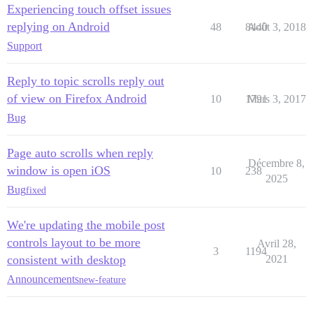
Experiencing touch offset issues
replying on Android
48
8440
Août 3, 2018
Support
Reply to topic scrolls reply out
of view on Firefox Android
10
1791
Mars 3, 2017
Bug
Page auto scrolls when reply
Décembre 8,
window is open iOS
10
238
2025
Bug
fixed
We're updating the mobile post
controls layout to be more
Avril 28,
3
1194
consistent with desktop
2021
Announcements
new-feature