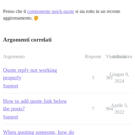
Penso che il
componente quick-quote
si sia rotto in un recente
aggiornamento.
Argomenti correlati
Argomento
Risposte
Visualizzazioni
Attività
Quote reply not working
Giugno 9,
properly
5
381
2024
Support
How to add quote link below
Aprile 5,
the posts?
7
964
2022
Support
When quoting someone, how do