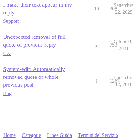
I make their text appear in my
Settembre
10
308
reply
22, 2025
Support
Unexpected removal of full
Ottobre 9,
quote of previous reply
2
753
2021
UX
System-edit: Automatically
removed quote of whole
Dicembre
1
1267
previous post
12, 2018
Bug
Home
Categorie
Linee Guida
Termini del Servizio