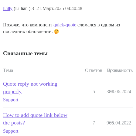
Lilly
(Lillian )
3
21.Март.2025 04:40:48
Похоже, что компонент
quick-quote
сломался в одном из
последних обновлений.
Связанные темы
Тема
Ответов
Просм.
Активность
Quote reply not working
properly
5
381
09.06.2024
Support
How to add quote link below
the posts?
7
965
05.04.2022
Support