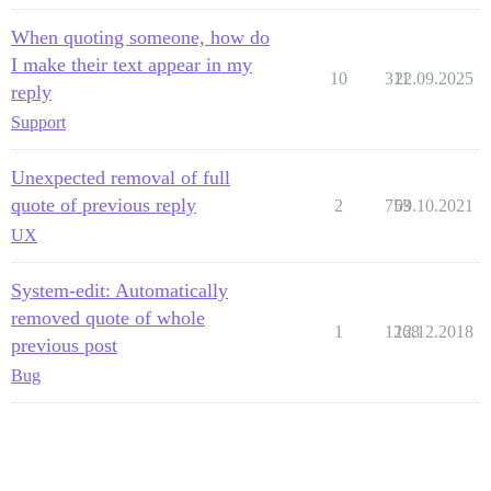
When quoting someone, how do
I make their text appear in my
10
311
22.09.2025
reply
Support
Unexpected removal of full
quote of previous reply
2
753
09.10.2021
UX
System-edit: Automatically
removed quote of whole
1
1268
12.12.2018
previous post
Bug