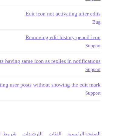
Edit icon not activating after edits
Bug
Removing edit history pencil icon
Support
ts having same icon as replies in notifications
Support
ing user posts without showing the edit mark
Support
الصفحة الرئيسية
الفئات
الإرشادات
شروط ال