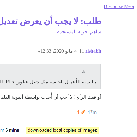
Discourse Meta
طلب: لا يجب أن يعرض تعديل 
ساهم
تجربة المستخدم
rishabh
11
4 مايو 2020، 12:33م
bts:
بالنسبة للأعمال الخلفية مثل جعل عناوين URLs للصور محلية، وهي غير مرئية لمعظم المستخدمين، أعتقد أنه يجب إخفاء هذا المؤشر.
أوافقك الرأي! لا أحب أن أُجذب بواسطة أيقونة القلم ال