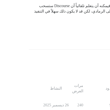
في رأيي، لا يجب إظهار القلم على الإطلاق والتعامل معه داخلياً (أعمال خلفية). إذا حدث أن اهتم المستخدم بعناوين URLs، فيمكنه أن يتعلم تلقائياً أن Discourse ستسحب
إلى الرمادي، لكن قد لا يكون ذلك سهلاً في التنفيذ
مرات
ود
النشاط
العرض
240
26 ديسمبر 2025