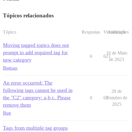
Tópicos relacionados
Tópico
Respostas
Visualizações
Atividade
Moving tagged topics does not
prompt to add required tag for
16 de Maio
6
621
new category
de 2023
Bug
tags
An error occurred: The
following tags cannot be used in
28 de
the "C2" category: a,b,c. Please
0
63
Outubro de
2025
remove them
Bug
Tags from multiple tag groups