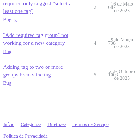
required only suggest "select at
16 de Maio
2
687
least one tag"
de 2023
Bug
tags
"Add required tag group" not
9 de Março
working for a new category
4
738
de 2023
Bug
Adding tag to two or more
2 de Outubro
groups breaks the tag
5
1003
de 2025
Bug
Início
Categorias
Diretrizes
Termos de Serviço
Política de Privacidade