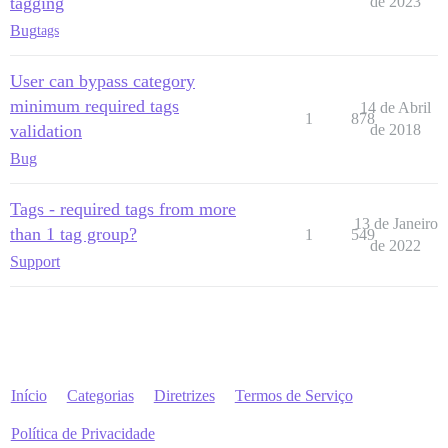
tagging
de 2023
Bug
tags
User can bypass category
minimum required tags
14 de Abril
1
878
validation
de 2018
Bug
Tags - required tags from more
13 de Janeiro
than 1 tag group?
1
549
de 2022
Support
Início
Categorias
Diretrizes
Termos de Serviço
Política de Privacidade