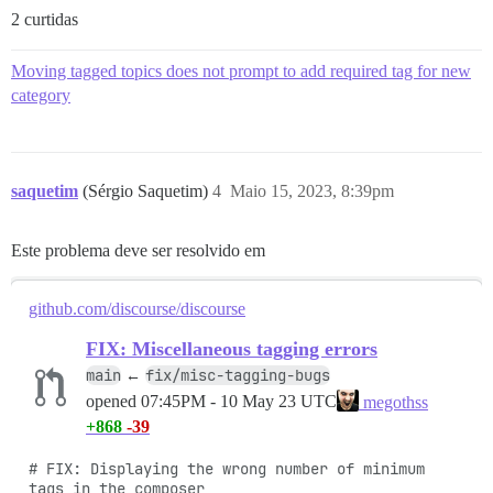
2 curtidas
Moving tagged topics does not prompt to add required tag for new
category
saquetim
(Sérgio Saquetim)
4
Maio 15, 2023, 8:39pm
Este problema deve ser resolvido em
github.com/discourse/discourse
FIX: Miscellaneous tagging errors
main
fix/misc-tagging-bugs
←
opened
07:45PM - 10 May 23 UTC
megothss
+868
-39
# FIX: Displaying the wrong number of minimum 
tags in the composer
