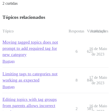
2 curtidas
Tópicos relacionados
Tópico
Respostas
Visualizações
Atividade
Moving tagged topics does not
prompt to add required tag for
16 de Maio
6
621
new category
de 2023
Bug
tags
Limiting tags to categories not
17 de Maio
working as expected
8
846
de 2023
Bug
tags
Editing topics with tag groups
from parents allows incorrect
16 de Maio
2
585