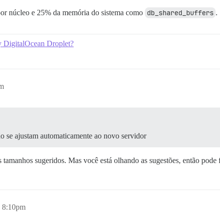
or núcleo e 25% da memória do sistema como
db_shared_buffers
.
y DigitalOcean Droplet?
am
ão se ajustam automaticamente ao novo servidor
s tamanhos sugeridos. Mas você está olhando as sugestões, então pode f
, 8:10pm