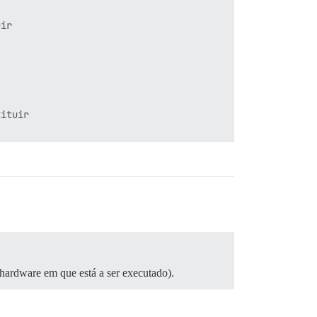
ir



ituir

 hardware em que está a ser executado).