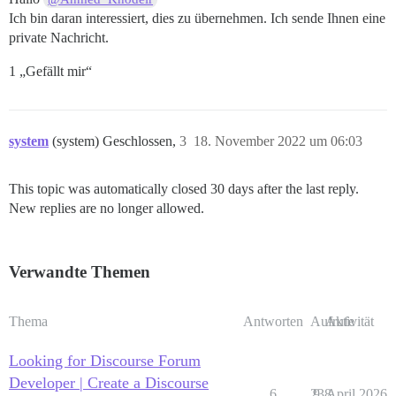
Ich bin daran interessiert, dies zu übernehmen. Ich sende Ihnen eine
private Nachricht.
1 „Gefällt mir“
system
(system) Geschlossen,
3
18. November 2022 um 06:03
This topic was automatically closed 30 days after the last reply.
New replies are no longer allowed.
Verwandte Themen
Thema
Antworten
Aufrufe
Aktivität
Looking for Discourse Forum
Developer | Create a Discourse
6
238
9. April 2026