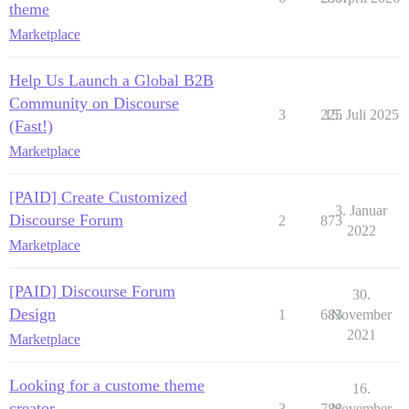
theme
Marketplace
Help Us Launch a Global B2B
Community on Discourse
3
225
15. Juli 2025
(Fast!)
Marketplace
[PAID] Create Customized
3. Januar
Discourse Forum
2
873
2022
Marketplace
[PAID] Discourse Forum
30.
Design
1
683
November
2021
Marketplace
Looking for a custome theme
16.
creator
3
788
November