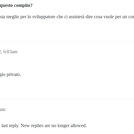
r questo compito?
a meglio per lo sviluppatore che ci assisterà dire cosa vuole per un co
2, 6:03am
io privato.
3am
 last reply. New replies are no longer allowed.