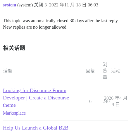
system
(system) 关闭
3
2022 年11 月 18 日 06:03
This topic was automatically closed 30 days after the last reply.
New replies are no longer allowed.
相关话题
浏
话题
回复
览
活动
量
Looking for Discourse Forum
Developer | Create a Discourse
2026 年4 月
6
240
theme
9 日
Marketplace
Help Us Launch a Global B2B