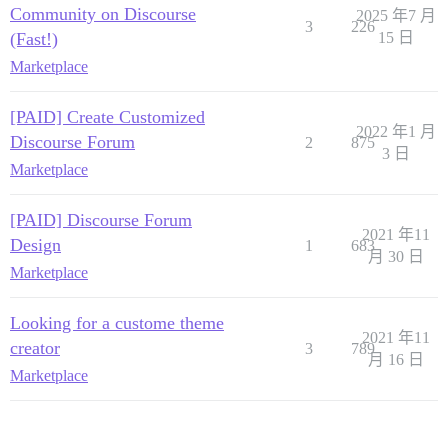
Community on Discourse
2025 年7 月
3
226
(Fast!)
15 日
Marketplace
[PAID] Create Customized
2022 年1 月
Discourse Forum
2
875
3 日
Marketplace
[PAID] Discourse Forum
2021 年11
Design
1
683
月 30 日
Marketplace
Looking for a custome theme
2021 年11
creator
3
789
月 16 日
Marketplace