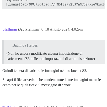
Log completo:

![image|690x389](upload://fN6fSsRv2l37aN7O2Mxie7kwx8V
pfaffman
(Jay Pfaffman)
6
18 Agosto 2024, 4:02pm
Bathinda Helper:
(Non ho ancora modificato alcuna impostazione di
caricamento/S3 nelle mie impostazioni di amministrazione)
Quindi tenterà di caricare le immagini nel tuo bucket S3.
Se apri il file tar vedrai che contiene tutte le tue immagini meno le
cento per le quali ricevi il messaggio di errore.