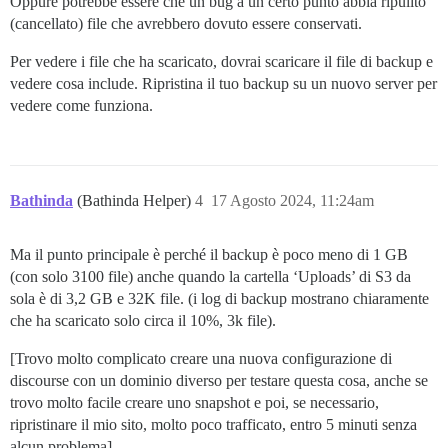
Oppure potrebbe essere che un bug a un certo punto abbia ripulito
(cancellato) file che avrebbero dovuto essere conservati.
Per vedere i file che ha scaricato, dovrai scaricare il file di backup e
vedere cosa include. Ripristina il tuo backup su un nuovo server per
vedere come funziona.
Bathinda
(Bathinda Helper)
4
17 Agosto 2024, 11:24am
Ma il punto principale è perché il backup è poco meno di 1 GB
(con solo 3100 file) anche quando la cartella ‘Uploads’ di S3 da
sola è di 3,2 GB e 32K file. (i log di backup mostrano chiaramente
che ha scaricato solo circa il 10%, 3k file).
[Trovo molto complicato creare una nuova configurazione di
discourse con un dominio diverso per testare questa cosa, anche se
trovo molto facile creare uno snapshot e poi, se necessario,
ripristinare il mio sito, molto poco trafficato, entro 5 minuti senza
alcun problema]