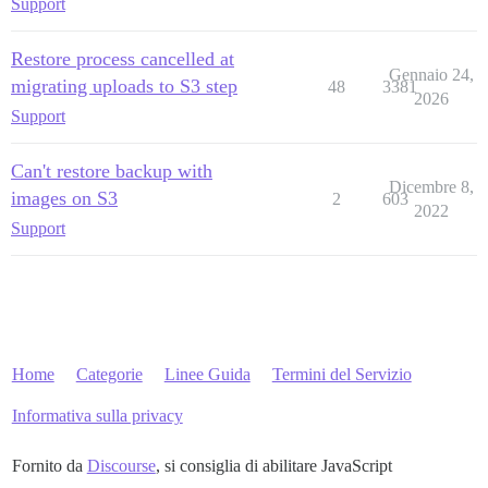
Support
Restore process cancelled at
Gennaio 24,
migrating uploads to S3 step
48
3381
2026
Support
Can't restore backup with
Dicembre 8,
images on S3
2
603
2022
Support
Home
Categorie
Linee Guida
Termini del Servizio
Informativa sulla privacy
Fornito da
Discourse
, si consiglia di abilitare JavaScript