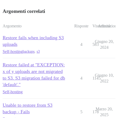
Argomenti correlati
Argomento
Risposte
Visualizzazioni
Attività
Restore fails when including S3
Giugno 20,
uploads
4
583
2024
Self-hosting
backups
,
s3
Restore failed at "EXCEPTION:
x of y uploads are not migrated
Giugno 10,
to S3. S3 migration failed for db
4
1145
2022
'default'."
Self-hosting
Unable to restore from S3
Marzo 20,
backup - Fails
5
178
2025