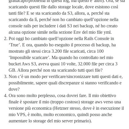
grattacapo/problema in questi log, ma quello è 'altro). Ora, se sta
scaricando questi file dallo storage locale, dove esistono così
tanti file? E se sta scaricando da S3, allora, a, perché sta
scaricando da lì, perché non ho cambiato quell’opzione nella
console rails per includere i dati S3 nei backup, né ho creato
alcuna opzione simile nella sezione Env del mio file yml.
Poi oggi ho cambiato quell’opzione nella Rails Console in
‘True’. E ora, quando ho eseguito il processo di backup, ha
mostrato gli stessi circa 3.200 file scaricati, circa 100
‘Impossibile scaricare’. Ma quando ho controllato nel mio
bucket Aws S3, aveva quasi 10 volte, 32.000 file per circa 3
GB. Allora perché non sta scaricando tutti quei file?
Non c’è un modo per verificare/sincronizzare tutti questi dati e,
possibilmente, sapere quali discrepanze si stanno verificando e
dove?
Ora sono molto perplesso, cosa dovrei fare. Il mio obiettivo
finale è spostare il mio (troppo costoso) storage aws verso una
versione più economica (Hetzner stesso, dove è in esecuzione il
mio VPS, è molto, molto economico, quindi posso anche
aumentare lo storage del mio server primario).