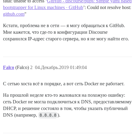
fatal: unable to access ‘
GitHub - discourse/pups: Simple yaml based
bootstrapper for Linux machines · GitHub
’: Could not resolve host:
github.com
"
Кстати, проблема не в сети — я могу обращаться к GitHub.
Мне кажется, что где-то в конфигурации Discourse
сохранился IP-адрес старого сервера, но я не могу найти его.
Falco
(Falco)
2
04.Декабрь.2019 01:49:04
С сетью хоста всё в порядке, а вот сеть Docker не работает.
На прошлой неделе кто-то жаловался на похожую ошибку:
сеть Docker не могла подключиться к DNS, предоставляемому
DHCP, и решение состояло в том, чтобы указать публичный
DNS (например,
8.8.8.8
).