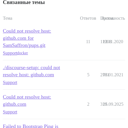
Связанные темы
Тема
Ответов
Просм.
Активность
Could not resolve host:
github.com for
11
11908
12.11.2020
SamSaffron/pups.git
Support
docker
./discourse-setup: could not
resolve host: github.com
5
2781
03.01.2021
Support
Could not resolve host:
github.com
2
318
25.09.2025
Support
Failed to Bootstrap Ping is