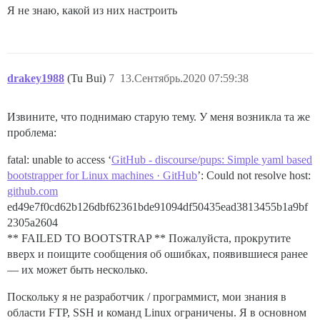
Я не знаю, какой из них настроить
drakey1988
(Tu Bui)
7
13.Сентябрь.2020 07:59:38
Извините, что поднимаю старую тему. У меня возникла та же
проблема:
fatal: unable to access ‘
GitHub - discourse/pups: Simple yaml based
bootstrapper for Linux machines · GitHub
’: Could not resolve host:
github.com
ed49e7f0cd62b126dbf62361bde91094df50435ead3813455b1a9bf
2305a2604
** FAILED TO BOOTSTRAP ** Пожалуйста, прокрутите
вверх и поищите сообщения об ошибках, появившиеся ранее
— их может быть несколько.
Поскольку я не разработчик / программист, мои знания в
области FTP, SSH и команд Linux ограничены. Я в основном