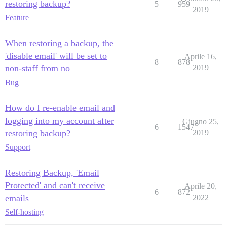
restoring backup?
5
959
2019
Feature
When restoring a backup, the
'disable email' will be set to
Aprile 16,
8
878
non-staff from no
2019
Bug
How do I re-enable email and
logging into my account after
Giugno 25,
6
1547
restoring backup?
2019
Support
Restoring Backup, 'Email
Protected' and can't receive
Aprile 20,
6
872
emails
2022
Self-hosting