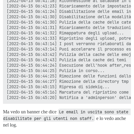
[2022-04-15 06:41:18] Riconnessione al database in cor
[2022-04-15 06:41:23] Ricaricamento delle impostazioni
[2022-04-15 06:41:24] Disabilitazione delle email in 
[2022-04-15 06:41:30] Disabilitazione della modalità d
[2022-04-15 06:41:30] Pulizia della cache delle catego
[2022-04-15 06:41:31] Ricaricamento delle traduzioni..
[2022-04-15 06:41:32] Rimappatura degli upload...

[2022-04-15 06:41:33] Ripristino degli upload, potreb
[2022-04-15 06:43:14] I post verranno rielaborati da 
[2022-04-15 06:43:14] Puoi accelerare il processo ese
[2022-04-15 06:43:42] Pulizia della cache delle emoji.
[2022-04-15 06:43:43] Pulizia della cache dei temi

[2022-04-15 06:44:24] Esecuzione dell'hook after_resto
[2022-04-15 06:44:25] Pulizia in corso...

[2022-04-15 06:44:25] Rimozione delle funzioni dallo 
[2022-04-15 06:44:27] Rimozione della directory tmp '
[2022-04-15 06:45:15] Ripresa di sidekiq...

[2022-04-15 06:45:16] Marcatura del ripristino come te
Ma vedo un banner che dice
Le email in uscita sono state 
disabilitate per gli utenti non staff.
e lo vedo anche
nel log.