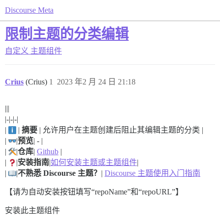
Discourse Meta
限制主题的分类编辑
自定义
主题组件
Crius
(Crius)
1
2023 年2 月 24 日 21:18
|||
|-|-|-|
|
|
摘要
| 允许用户在主题创建后阻止其编辑主题的分类 |
|
|
预览
| - |
|
|
仓库
|
Github
|
|
|
安装指南
|
如何安装主题或主题组件
|
|
|
不熟悉 Discourse 主题？
|
Discourse 主题使用入门指南
【请为自动安装按钮填写“repoName”和“repoURL”】
安装此主题组件