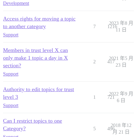
Development
Access rights for moving a topic
2023 年8 月
to another category
7
1216
11 日
Support
Members in trust level X can
only make 1 topic a day in X
2021 年5 月
2
417
section?
23 日
Support
Authority to edit topics for trust
2022 年9 月
level 3
1
721
6 日
Support
Can I restrict topics to one
2018 年12
Category?
5
496
月 21 日
Support