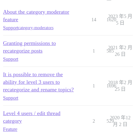
About the category moderator
2023 年5 月
feature
14
1620
5 日
Support
category-moderators
Granting permissions to
2021 年2 月
recategorize posts
1
585
26 日
Support
It is possible to remove the
ability for level 3 users to
2018 年2 月
1
1696
recategorize and rename topics?
25 日
Support
Level 4 users / edit thread
2020 年12
category
2
529
月 2 日
Feature