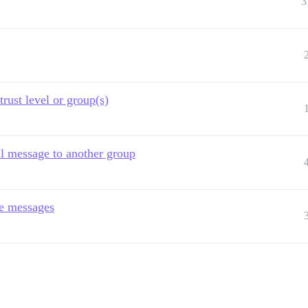
3
ust level or group(s)
l message to another group
te messages