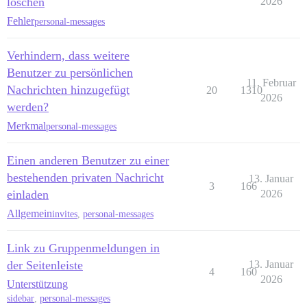
löschen
2026
Fehler
personal-messages
Verhindern, dass weitere
Benutzer zu persönlichen
11. Februar
Nachrichten hinzugefügt
20
1310
2026
werden?
Merkmal
personal-messages
Einen anderen Benutzer zu einer
bestehenden privaten Nachricht
13. Januar
3
166
einladen
2026
Allgemein
invites
,
personal-messages
Link zu Gruppenmeldungen in
der Seitenleiste
13. Januar
4
160
2026
Unterstützung
sidebar
,
personal-messages