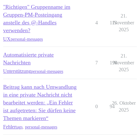
"Richtigen" Gruppenname im
Gruppen-PM-Posteingang
21.
anstelle des @-Handles
4
113
November
2025
verwenden?
UX
personal-messages
Automatisierte private
21.
Nachrichten
7
198
November
2025
Unterstützung
personal-messages
Beitrag kann nach Umwandlung
in eine private Nachricht nicht
bearbeitet werden: „Ein Fehler
26. Oktober
0
94
ist aufgetreten: Sie dürfen keine
2025
Themen markieren“
Fehler
tags
,
personal-messages