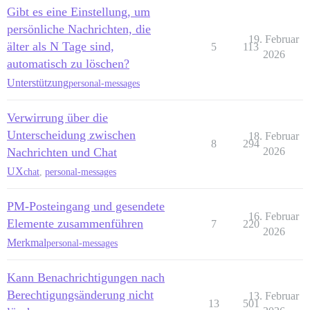
Gibt es eine Einstellung, um
persönliche Nachrichten, die
19. Februar
älter als N Tage sind,
5
113
2026
automatisch zu löschen?
Unterstützung
personal-messages
Verwirrung über die
Unterscheidung zwischen
18. Februar
8
294
Nachrichten und Chat
2026
UX
chat
,
personal-messages
PM-Posteingang und gesendete
16. Februar
Elemente zusammenführen
7
220
2026
Merkmal
personal-messages
Kann Benachrichtigungen nach
Berechtigungsänderung nicht
13. Februar
13
501