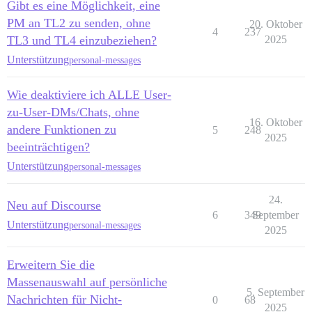
Gibt es eine Möglichkeit, eine
PM an TL2 zu senden, ohne
20. Oktober
4
237
TL3 und TL4 einzubeziehen?
2025
Unterstützung
personal-messages
Wie deaktiviere ich ALLE User-
zu-User-DMs/Chats, ohne
16. Oktober
andere Funktionen zu
5
248
2025
beeinträchtigen?
Unterstützung
personal-messages
24.
Neu auf Discourse
6
349
September
Unterstützung
personal-messages
2025
Erweitern Sie die
Massenauswahl auf persönliche
5. September
Nachrichten für Nicht-
0
68
2025