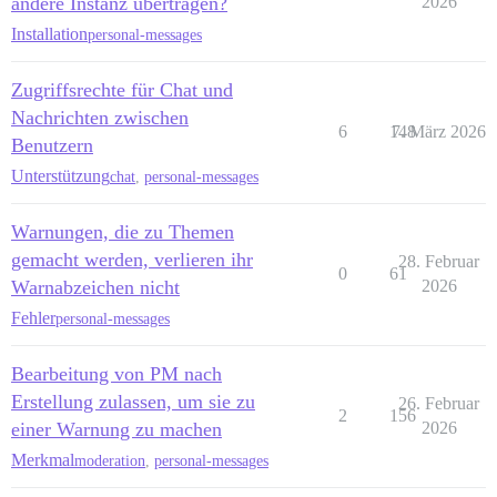
andere Instanz übertragen?
2026
Installation
personal-messages
Zugriffsrechte für Chat und
Nachrichten zwischen
6
148
7. März 2026
Benutzern
Unterstützung
chat
,
personal-messages
Warnungen, die zu Themen
gemacht werden, verlieren ihr
28. Februar
0
61
Warnabzeichen nicht
2026
Fehler
personal-messages
Bearbeitung von PM nach
Erstellung zulassen, um sie zu
26. Februar
2
156
einer Warnung zu machen
2026
Merkmal
moderation
,
personal-messages