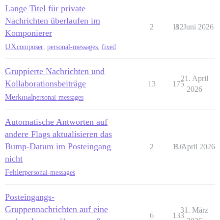
Lange Titel für private
Nachrichten überlaufen im
2
112
8. Juni 2026
Komponierer
UX
composer
,
personal-messages
,
fixed
Gruppierte Nachrichten und
21. April
Kollaborationsbeiträge
13
175
2026
Merkmal
personal-messages
Automatische Antworten auf
andere Flags aktualisieren das
Bump-Datum im Posteingang
2
116
8. April 2026
nicht
Fehler
personal-messages
Posteingangs-
Gruppennachrichten auf eine
31. März
6
133