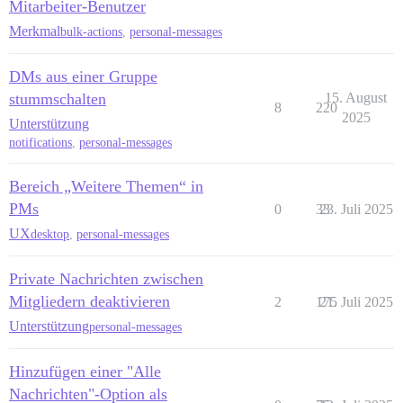
Mitarbeiter-Benutzer
Merkmal
bulk-actions
,
personal-messages
DMs aus einer Gruppe
stummschalten
15. August
8
220
2025
Unterstützung
notifications
,
personal-messages
Bereich „Weitere Themen“ in
PMs
0
33
23. Juli 2025
UX
desktop
,
personal-messages
Private Nachrichten zwischen
Mitgliedern deaktivieren
2
175
21. Juli 2025
Unterstützung
personal-messages
Hinzufügen einer "Alle
Nachrichten"-Option als