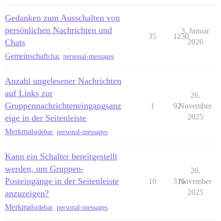
Gedanken zum Ausschalten von
persönlichen Nachrichten und
3. Januar
35
1230
Chats
2026
Gemeinschaft
chat
,
personal-messages
Anzahl ungelesener Nachrichten
auf Links zur
26.
Gruppennachrichteneingangsanz
1
92
November
2025
eige in der Seitenleiste
Merkmal
sidebar
,
personal-messages
Kann ein Schalter bereitgestellt
werden, um Gruppen-
26.
Posteingänge in der Seitenleiste
10
316
November
2025
anzuzeigen?
Merkmal
sidebar
,
personal-messages