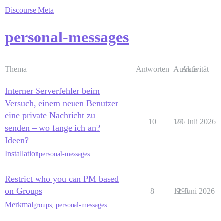
Discourse Meta
personal-messages
Thema
Antworten
Aufrufe
Aktivität
Interner Serverfehler beim
Versuch, einem neuen Benutzer
eine private Nachricht zu
10
146
24. Juli 2026
senden – wo fange ich an?
Ideen?
Installation
personal-messages
Restrict who you can PM based
on Groups
8
1293
9. Juni 2026
Merkmal
groups
,
personal-messages