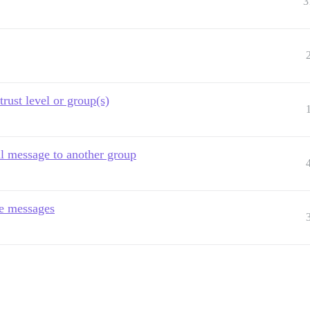
3
ust level or group(s)
l message to another group
te messages