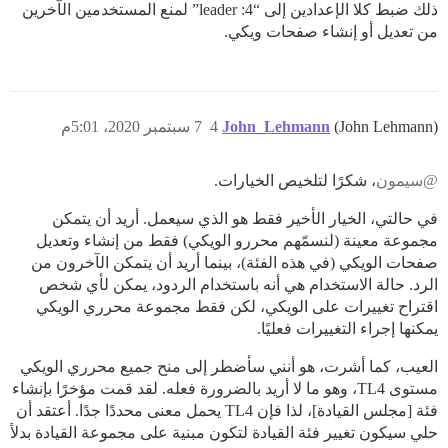
ذلك ضبط كلا الإعدادين إلى “4: leader” لمنع المستخدمين الآخرين
من تعديل أو إنشاء صفحات ويكي.
(John Lehmann)
John_Lehmann
4
7 سبتمبر 2020، 5:01م
@سيمون
، شكرًا لتلخيص الخيارات.
في حالتي، الخيار الأخير فقط هو الذي سيعمل. أريد أن يتمكن
مجموعة معينة (لنسمّهم محررو الويكي) فقط من إنشاء وتعديل
صفحات الويكي (في هذه الفئة)، بينما أريد أن يتمكن الآخرون من
الرد. حالة الاستخدام هي أنه باستخدام الردود، يمكن لأي شخص
اقتراح تغييرات على الويكي، لكن فقط مجموعة محرري الويكي
يمكنها إجراء التغييرات فعليًا.
العيب، كما أشرت، هو أنني سأضطر إلى منح جميع محرري الويكي
مستوى TL4، وهو ما لا أريد بالضرورة فعله. لقد قمت مؤخرًا بإنشاء
فئة [مجلس القيادة]، لذا فإن TL4 يحمل معنى محددًا جدًا. أعتقد أن
حلي سيكون تغيير فئة القيادة لتكون مبنية على مجموعة القيادة بدلاً