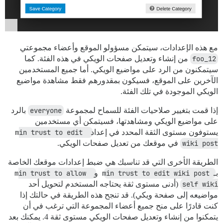
مع هذه الإعدادات، سيتمكن مسؤولو الموقع وأعضاء مجموعتي
foo_12
من إنشاء وتعديل صفحات الويكي في هذه الفئة. كما
سيتمكنون من الرد على مواضيع الويكي. أما جميع المستخدمين
الآخرين على الموقع، فسيكون بمقدورهم فقط مشاهدة مواضيع
الويكي الموجودة في تلك الفئة.
إذا قمت بتغيير صلاحيات الفئة للسماح لمجموعة
everyone
بالرد
على مواضيع الويكي ومشاهدتها، فسيتمكن أي مستخدمين
يستوفون مستوى الثقة المحدد في إعداد
min trust to edit 
wiki post
في موقعك من تعديل صفحات الويكي.
الطريقة الأخرى التي قد تناسبك هي ضبط إعدادات موقعك الخاصة
بـ
min trust to edit wiki post
و
min trust to allow 
self wiki
(أدنى مستوى ثقة يحتاجه المستخدم لتحويل أحد
مواضيعه إلى صفحة ويكي). قد تنجح هذه الطريقة في حالتك إذا
كنت قادرًا على منح جميع أعضاء المجموعة التي ترغب في أن
يتمكنوا من إنشاء وتعديل صفحات الويكي مستوى ثقة 4. يمكنك بعد