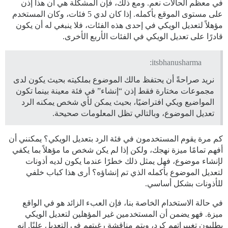
في معظم الحالات نعم. ومع ذلك، فإن المشكلة هي أن هذا إذن
على مستوى الموقع بأكمله. إذا كان لدي 5 فئات، وكان المستخدم
مؤهلاً لتعديل الويكي في إحدى هذه الفئات، فلا ينبغي له أن يكون
قادرًا على تعديل الويكي في الفئات الأربع الأخرى.
itsbhanusharma:
نريد صراحةً أن يحتفظ مالك الموضوع بملكيته بحيث يكون لدى
مجموعات مختارة فقط إذن “إنشاء” في فئة معينة بينما تكون
المواضيع ويكي افتراضيًا، بحيث يمكن لأي شخص يمكنه الرد
تعديل الموضوع، وبالتالي تظل المعلومات صحيحة.
كم مرة يقوم المستخدمون في فئة الرد بتعديل الويكي؟ يمكنني أن
أفهم تمامًا ميزة نهجك، ولكن إذا لم يكن شخص ما مؤهلاً بما يكفي
لإنشاء موضوع، فهل يمثل ذلك خطرًا عندما يكون لديه أذونات
لتعديل الموضوع بأكمله الذي تم إنشاؤه؟ أرى هذا كباب خلفي
للأذونات بشكل أساسي.
في حالة الاستخدام الخاصة بنا، فإن العبء الزائد هو في الواقع
ميزة. فهو يضمن أن المستخدمين غير المؤهلين لتعديل الويكي
يطلبون تغييراتهم كرد، ويتم مناقشة رغبتهم في التعديل علنًا. إنه