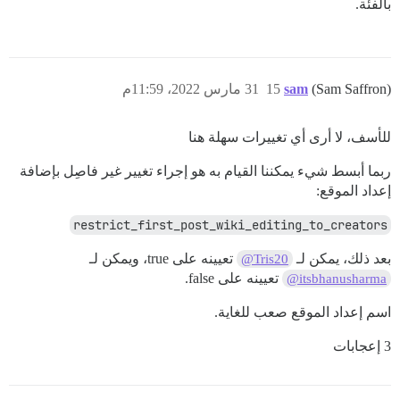
بالفئة.
(Sam Saffron)
sam
15
31 مارس 2022، 11:59م
للأسف، لا أرى أي تغييرات سهلة هنا
ربما أبسط شيء يمكننا القيام به هو إجراء تغيير غير فاصِل بإضافة
إعداد الموقع:
restrict_first_post_wiki_editing_to_creators
بعد ذلك، يمكن لـ
تعيينه على true، ويمكن لـ
@Tris20
تعيينه على false.
@itsbhanusharma
اسم إعداد الموقع صعب للغاية.
3 إعجابات