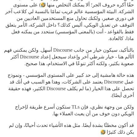
حقًا أكره حروف الجر؛ ألا يمكنك التخلص منها
) على مستوى
الشركة. البيئة المؤسسية عالم غريب تمامًا بالنسبة لي كلاعب آخر
في دوري صغير، ولكنك تحاول منع المستخدمين العاديين من
التوقف عن تعديل الويكي، أليس كذلك؟ داخل الشركة، الأمر يتعلق
فقط بالقواعد - أنت (بالمعنى المؤسسي) ستحدد من يمكنه فعل
ماذا، كالعادة.
بالتأكيد، سيكون خيار من جانب Discourse أسهل. ولكن يمكنني فهم
الألم هنا - خيار شرطي آخر وإعداد سيجعل إعداد Discourse أكثر
صعوبة بكثير، ولكنه أكثر تنوعًا في الاستخدام، هذا صحيح.
هذه حالة هامشية إلى حد كبير على المستوى المؤسسي - ونموذج
عمل Discourse يعتمد على الشركات، وهذا هو السبب في أنك قد
تحصل على هذا الخيار (ما لم يكلف Discourse الكثير، فهذه حقيقة
أخرى أيضًا).
ولكن من وجهة نظري، فإن TLs ستكون أسرع طريقة لإخراج
الويكي دون خوف من أن يعبث العملاء بها.
قد أكون مخطئًا بشدة أيضًا. مثل هذه الأشياء تحدث أحيانًا، وإن لم
يكن ذلك كثيرًا