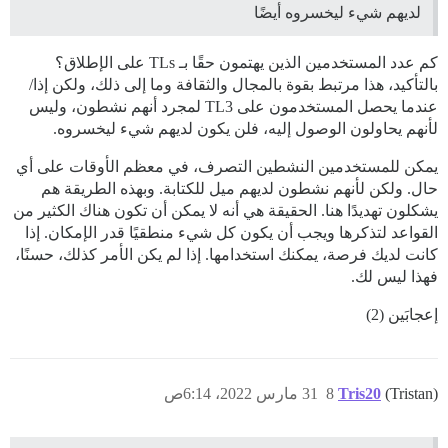
لديهم شيء ليخسروه أيضًا
كم عدد المستخدمين الذين يهتمون حقًا بـ TLs على الإطلاق؟
بالتأكيد، هذا مرتبط بقوة بالمجال والثقافة وما إلى ذلك، ولكن إذا/
عندما يحصل المستخدمون على TL3 لمجرد أنهم نشطون، وليس
لأنهم يحاولون الوصول إليه، فلن يكون لديهم شيء ليخسروه.
يمكن للمستخدمين النشطين التصرف، في معظم الأوقات على أي
حال. ولكن لأنهم نشطون لديهم ميل للكتابة. وبهذه الطريقة هم
يشكلون تهديدًا هنا. الحقيقة هي أنه لا يمكن أن تكون هناك الكثير من
القواعد لتذكرها ويجب أن يكون كل شيء منطقيًا قدر الإمكان. إذا
كانت لديك فرصة، يمكنك استخدامها. إذا لم يكن الأمر كذلك، حسنًا،
فهذا ليس لك.
إعجابَين (2)
(Tristan)
Tris20
8
31 مارس 2022، 6:14ص