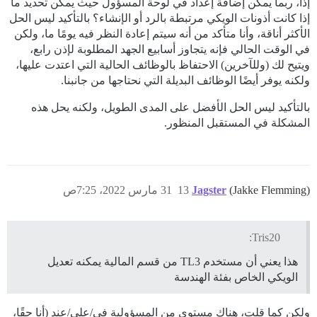
إذًا، ربما يمكن إضافة إعداد في لوحة المسؤول حيث يمكن تحديد ما
إذا كانت أذونات الويكي مرتبطة بالرد أو الإنشاء؟ بالتأكيد ليس الحل
الأكثر أناقة، وأنا متأكد من أنه سيتم إعادة النظر فيه يومًا ما، ولكن
في الوقت الحالي فإنه يتجاوز أسابيع الجهد المطلوبة لإذن رابع،
ويتيح لك (وللآخرين) الاحتفاظ بالوظائف الحالية التي اعتدت عليها،
ولكنه يوفر أيضًا الوظائف البديلة التي نحتاجها من جانبنا.
بالتأكيد ليس الحل الأفضل على المدى الطويل، ولكنه يحل هذه
المشكلة في المستقبل المنظور.
(Jakke Flemming)
Jagster
13
31 مارس 2022، 7:25ص
Tris20:
هذا يعني أن مستخدم TL3 من قسم المالية يمكنه تعديل
الويكي الخاص بفئة الهندسة
ولكن كما قلت، هناك مستوى من المسؤولية في/على/عند (أنا حقًا،