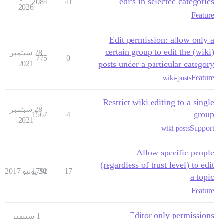
edits in selected categories
2084
41
2026
Feature
Edit permission: allow only a
certain group to edit the (wiki)
28 سبتمبر
775
0
2021
posts under a particular category
Feature
wiki-posts
Restrict wiki editing to a single
28 سبتمبر
group
1567
4
2021
Support
wiki-posts
Allow specific people
(regardless of trust level) to edit
17
30 يونيو 2017
1792
a topic
Feature
Editor only permissions
1 سبتمبر