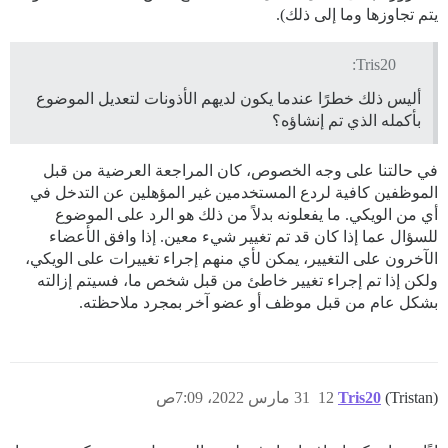
يتم تجاوزها وما إلى ذلك).
Tris20:
أليس ذلك خطرًا عندما يكون لديهم الأذونات لتعديل الموضوع
بأكمله الذي تم إنشاؤه؟
في حالتنا على وجه الخصوص، كان المراجعة العرضية من قبل
الموظفين كافية لردع المستخدمين غير المؤهلين عن التدخل في
أي من الويكي. ما يفعلونه بدلاً من ذلك هو الرد على الموضوع
للسؤال عما إذا كان قد تم تغيير شيء معين. إذا وافق الأعضاء
الآخرون على التغيير، يمكن لأي منهم إجراء تغييرات على الويكي،
ولكن إذا تم إجراء تغيير خاطئ من قبل شخص ما، فسيتم إزالته
بشكل عام من قبل موظف أو عضو آخر بمجرد ملاحظته.
(Tristan)
Tris20
12
31 مارس 2022، 7:09ص