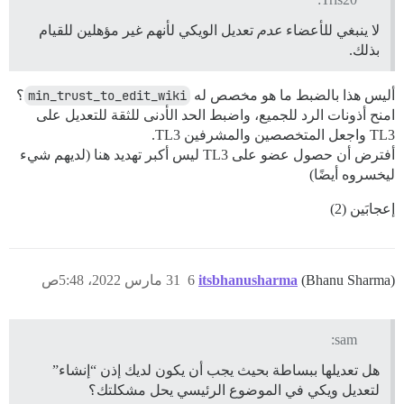
لا ينبغي للأعضاء
عدم
تعديل الويكي لأنهم غير مؤهلين للقيام
بذلك.
أليس هذا بالضبط ما هو مخصص له
min_trust_to_edit_wiki
؟
امنح أذونات الرد للجميع، واضبط الحد الأدنى للثقة للتعديل على
TL3 واجعل المتخصصين والمشرفين TL3.
أفترض أن حصول عضو على TL3 ليس أكبر تهديد هنا (لديهم شيء
ليخسروه أيضًا)
إعجابَين (2)
(Bhanu Sharma)
itsbhanusharma
6
31 مارس 2022، 5:48ص
sam:
هل تعديلها ببساطة بحيث يجب أن يكون لديك إذن “إنشاء”
لتعديل ويكي في الموضوع الرئيسي يحل مشكلتك؟