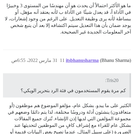
ما هو الأكثر احتمالاً أن يحدث هو أن مهندسًا من المستوى 3 وخبيرًا
في الأداة أ، قد يعدل شيئًا عن الأداة ب لأنه يعتقد أنه مؤهل، أو
ببساطة لأنه يرى وظيفة التعديل. على الرغم من وجود إشعارات، لا
يوجد ضمان بأن هذا التعديل سيتم اكتشافه إلا
بعد
أن يتبع شخص
آخر المعلومات الجديدة غير الصحيحة.
(Bhanu Sharma)
itsbhanusharma
11
31 مارس 2022، 6:55ص
Tris20:
كم مرة يقوم المستخدمون في فئة الرد بتحرير الويكي؟
الكثير على ما يبدو. بشكل عام، مؤلفو الموضوع هم موظفون (أو
متعاقدون) ينشئون أدلة ودروسًا مختلفة، لذا يتم دائمًا وضعهم في
مجموعة المؤلفين التي لديها إذن الإنشاء. تُترك جميع المقالات
بشكل عام للقراء مع إشراف كافٍ من الموظفين لتحديثها عند
الضرورة (على سبيل المثال، عندما تصبح بعض البيانات قديمة أو