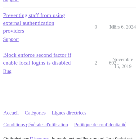
Preventing staff from using
external authentication
0
185
Mars 6, 2024
providers
Support
Block enforce second factor if
Novembre
enable local logins is disabled
2
692
15, 2019
Bug
Accueil
Catégories
Lignes directrices
Conditions générales d'utilisation
Politique de confidentialité
Optimisé par
Discourse
, le rendu est meilleur quand JavaScript est