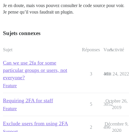
Je en doute, mais vous pouvez consulter le code source pour voir.
Je pense qu’il vous faudrait un plugin.
Sujets connexes
Sujet
Réponses
Vues
Activité
Can we use 2fa for some
particular groups or users, not
3
469
Mai 24, 2022
everyone?
Feature
Requiring 2FA for staff
Octobre 26,
5
3052
2019
Feature
Exclude users from using 2FA
Décembre 9,
2
496
2020
Support