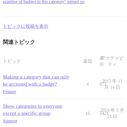
granting of badges in this category" turned on
トピックに投稿を表示
関連トピック
表
アクティビ
トピック
返信
示
ティ
Making a category that can only
2015 年 11
be accessed with a badge?
4
873
月 14 日
Feature
Show categories to everyone
2019 年 5 月
except a specific group
16
3421
21 日
Support