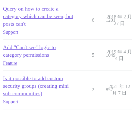
Query on how to create a
category which can be seen, but
2018 年 2 月
6
1201
posts can't
27 日
Support
Add "Can't see" logic to
2019 年 4 月
category permissions
5
1049
4 日
Feature
Is it possible to add custom
security groups (creating mini
2021 年 12
2
857
sub-communities)
月 7 日
Support