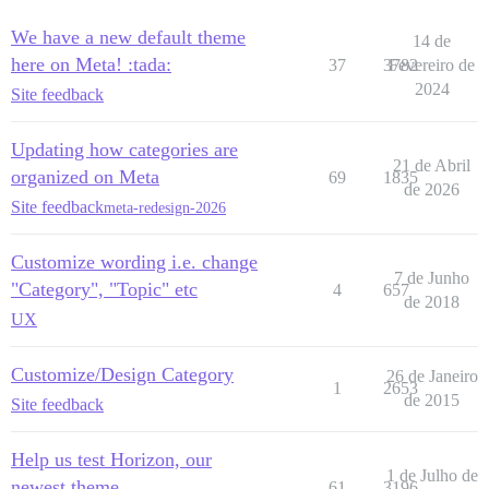
We have a new default theme
14 de
here on Meta! :tada:
37
3782
Fevereiro de
2024
Site feedback
Updating how categories are
21 de Abril
organized on Meta
69
1835
de 2026
Site feedback
meta-redesign-2026
Customize wording i.e. change
7 de Junho
"Category", "Topic" etc
4
657
de 2018
UX
Customize/Design Category
26 de Janeiro
1
2653
de 2015
Site feedback
Help us test Horizon, our
1 de Julho de
newest theme
61
3196