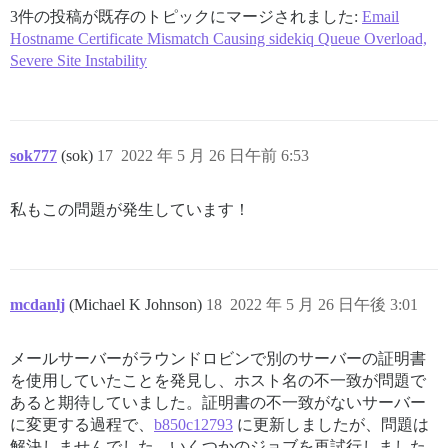
/var/www/discourse/lib/sidekiq/pausable.rb:138:in `cal
3件の投稿が既存のトピックにマージされました:
Email
sidekiq-6.4.2/lib/sidekiq/middleware/chain.rb:140:in `
Hostname Certificate Mismatch Causing sidekiq Queue Overload,
sidekiq-6.4.2/lib/sidekiq/middleware/chain.rb:143:in `
Severe Site Instability
sidekiq-6.4.2/lib/sidekiq/processor.rb:163:in `block i
sidekiq-6.4.2/lib/sidekiq/processor.rb:136:in `block 
sidekiq-6.4.2/lib/sidekiq/job_retry.rb:114:in `local'

sidekiq-6.4.2/lib/sidekiq/processor.rb:135:in `block 
sidekiq-6.4.2/lib/sidekiq.rb:40:in `block in <module:S
sidekiq-6.4.2/lib/sidekiq/processor.rb:131:in `block 
sok777
(sok)
17
2022 年 5 月 26 日午前 6:53
sidekiq-6.4.2/lib/sidekiq/processor.rb:257:in `stats'

sidekiq-6.4.2/lib/sidekiq/processor.rb:126:in `block 
sidekiq-6.4.2/lib/sidekiq/job_logger.rb:13:in `call'

私もこの問題が発生しています！
sidekiq-6.4.2/lib/sidekiq/processor.rb:125:in `block 
sidekiq-6.4.2/lib/sidekiq/job_retry.rb:81:in `global'

sidekiq-6.4.2/lib/sidekiq/processor.rb:124:in `block i
sidekiq-6.4.2/lib/sidekiq/job_logger.rb:39:in `prepare
sidekiq-6.4.2/lib/sidekiq/processor.rb:123:in `dispatc
mcdanlj
(Michael K Johnson)
18
2022 年 5 月 26 日午後 3:01
sidekiq-6.4.2/lib/sidekiq/processor.rb:162:in `process
sidekiq-6.4.2/lib/sidekiq/processor.rb:78:in `process_
sidekiq-6.4.2/lib/sidekiq/processor.rb:68:in `run'

メールサーバーがラウンドロビンで別のサーバーの証明書
sidekiq-6.4.2/lib/sidekiq/util.rb:56:in `watchdog'

を使用していたことを発見し、ホスト名の不一致が問題で
あると期待していました。証明書の不一致がないサーバー
に変更する過程で、
b850c12793
に更新しましたが、問題は
解決しませんでした。いくつかのジョブを再試行しました