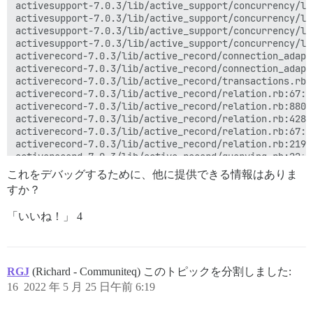
activesupport-7.0.3/lib/active_support/concurrency/lo
activesupport-7.0.3/lib/active_support/concurrency/lo
activesupport-7.0.3/lib/active_support/concurrency/lo
activesupport-7.0.3/lib/active_support/concurrency/lo
activerecord-7.0.3/lib/active_record/connection_adapt
activerecord-7.0.3/lib/active_record/connection_adapt
activerecord-7.0.3/lib/active_record/transactions.rb:
activerecord-7.0.3/lib/active_record/relation.rb:67:i
activerecord-7.0.3/lib/active_record/relation.rb:880:i
activerecord-7.0.3/lib/active_record/relation.rb:428:i
activerecord-7.0.3/lib/active_record/relation.rb:67:in
activerecord-7.0.3/lib/active_record/relation.rb:219:
activerecord-7.0.3/lib/active_record/querying.rb:22:i
/var/www/discourse/lib/email/sender.rb:498:in `get_rep
これをデバッグするために、他に提供できる情報はありま
/var/www/discourse/lib/email/sender.rb:105:in `send'

すか？
/var/www/discourse/app/jobs/regular/user_email.rb:83:
/var/www/discourse/app/jobs/regular/user_email.rb:38:i
「いいね！」 4
/var/www/discourse/app/jobs/base.rb:232:in `block (2 
/var/www/discourse/lib/rails_multisite/connection_man
/var/www/discourse/app/jobs/base.rb:221:in `block in p
/var/www/discourse/app/jobs/base.rb:217:in `each'

/var/www/discourse/app/jobs/base.rb:217:in `perform'

RGJ
(Richard - Communiteq) このトピックを分割しました:
sidekiq-6.4.2/lib/sidekiq/processor.rb:196:in `execute
16
2022 年 5 月 25 日午前 6:19
sidekiq-6.4.2/lib/sidekiq/processor.rb:164:in `block 
sidekiq-6.4.2/lib/sidekiq/middleware/chain.rb:138:in `