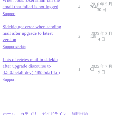
When Jobs::UserEmail fail the
2016 年 5 月
email that failed is not logged
4
2048
30 日
Support
Sidekiq got error when sending
mail after upgrade to latest
2025 年 3 月
2
128
version
4 日
Support
sidekiq
Lots of retries mail in sidekiq
after upgrade discourse to
2025 年 7 月
1
63
3.5.0.beta8-dev( 4893bda14a )
9 日
Support
ホーム
カテゴリ
ガイドライン
利用規約