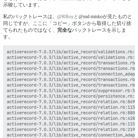
示唆しています。
私のバックトレースは、
@RBoyと
@md-miskoが見たものと
同じですが、ここに「コピー」ボタンから取得した切り捨
てられたものではなく、
完全な
バックトレースを示しま
す。
activerecord-7.0.3/lib/active_record/validations.rb:8
activerecord-7.0.3/lib/active_record/validations.rb:53
activerecord-7.0.3/lib/active_record/transactions.rb:
activerecord-7.0.3/lib/active_record/transactions.rb:
activerecord-7.0.3/lib/active_record/connection_adapt
activerecord-7.0.3/lib/active_record/transactions.rb:
activerecord-7.0.3/lib/active_record/transactions.rb:3
activerecord-7.0.3/lib/active_record/suppressor.rb:54:
activerecord-7.0.3/lib/active_record/persistence.rb:55
activerecord-7.0.3/lib/active_record/relation.rb:869:i
activerecord-7.0.3/lib/active_record/relation.rb:115:
activerecord-7.0.3/lib/active_record/relation.rb:880:i
activerecord-7.0.3/lib/active_record/relation.rb:428:i
activerecord-7.0.3/lib/active_record/relation.rb:115:i
activerecord-7.0.3/lib/active_record/relation.rb:219:
activerecord-7.0.3/lib/active_record/connection_adapt