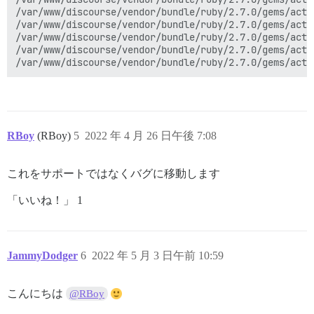
/var/www/discourse/vendor/bundle/ruby/2.7.0/gems/acti
/var/www/discourse/vendor/bundle/ruby/2.7.0/gems/acti
/var/www/discourse/vendor/bundle/ruby/2.7.0/gems/acti
/var/www/discourse/vendor/bundle/ruby/2.7.0/gems/acti
RBoy
(RBoy)
5
2022 年 4 月 26 日午後 7:08
これをサポートではなくバグに移動します
「いいね！」 1
JammyDodger
6
2022 年 5 月 3 日午前 10:59
こんにちは
@RBoy