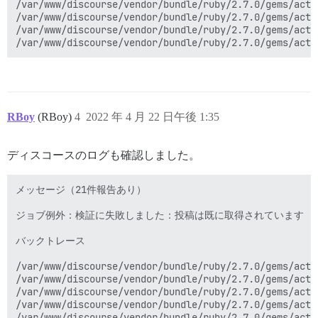
/var/www/discourse/vendor/bundle/ruby/2.7.0/gems/acti
/var/www/discourse/vendor/bundle/ruby/2.7.0/gems/acti
/var/www/discourse/vendor/bundle/ruby/2.7.0/gems/acti
RBoy
(RBoy)
4
2022 年 4 月 22 日午後 1:35
ディスコースのログも確認しました。
メッセージ（21件報告あり）

ジョブ例外：検証に失敗しました：投稿は既に取得されています

バックトレース

/var/www/discourse/vendor/bundle/ruby/2.7.0/gems/acti
/var/www/discourse/vendor/bundle/ruby/2.7.0/gems/acti
/var/www/discourse/vendor/bundle/ruby/2.7.0/gems/acti
/var/www/discourse/vendor/bundle/ruby/2.7.0/gems/acti
/var/www/discourse/vendor/bundle/ruby/2.7.0/gems/acti