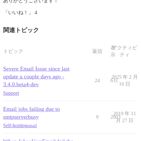
ありがとうございます！
「いいね！」 4
関連トピック
表
アクティビ
トピック
返信
示
ティ
Severe Email Issue since last
update a couple days ago -
2025 年 2 月
24
631
3.4.0.beta4-dev
16 日
Support
Email jobs failing due to
2019 年 11
smtpserverbusy
9
2003
月 27 日
Self-hosting
email