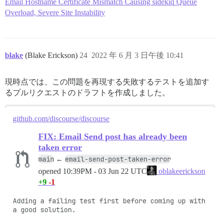
Email Hostname Certificate Mismatch Causing sidekiq Queue
Overload, Severe Site Instability
blake
(Blake Erickson)
24
2022 年 6 月 3 日午後 10:41
現時点では、この問題を再現する失敗するテストを追加す
るプルリクエストのドラフトを作成しました。
github.com/discourse/discourse
FIX: Email Send post has already been
taken error
main
email-send-post-taken-error
←
opened
10:39PM - 03 Jun 22 UTC
oblakeerickson
+9
-1
Adding a failing test first before coming up with 
a good solution.
