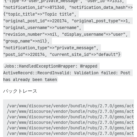
{"type"=>"user_private_message", "user_id"=>1513, 
"notification_id"=>871360, "notification_data_hash"=>
{"topic_title"=>"Topic title", 
"original_post_id"=>220174, "original_post_type"=>1, 
"original_username"=>"username", 
"revision_number"=>nil, "display_username"=>"user", 
"group_name"=>nil}, 
"notification_type"=>"private_message", 
"post_id"=>220174, "current_site_id"=>"default"}
Jobs::HandledExceptionWrapper: Wrapped 
ActiveRecord::RecordInvalid: Validation failed: Post 
has already been taken
バックトレース
/var/www/discourse/vendor/bundle/ruby/2.7.0/gems/acti
/var/www/discourse/vendor/bundle/ruby/2.7.0/gems/acti
/var/www/discourse/vendor/bundle/ruby/2.7.0/gems/acti
/var/www/discourse/vendor/bundle/ruby/2.7.0/gems/acti
/var/www/discourse/vendor/bundle/ruby/2.7.0/gems/acti
/var/www/discourse/vendor/bundle/ruby/2.7.0/gems/acti