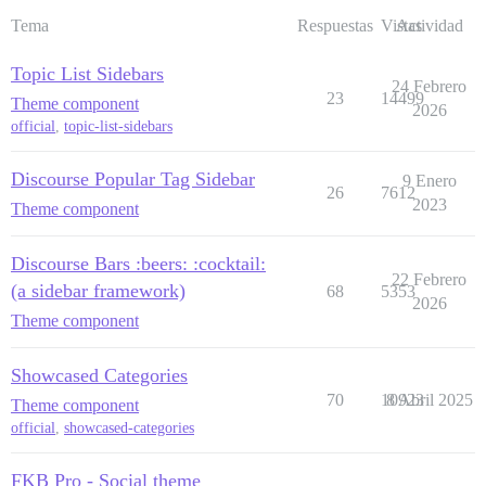
Tema
Respuestas
Vistas
Actividad
Topic List Sidebars
24 Febrero
23
14499
Theme component
2026
official
,
topic-list-sidebars
Discourse Popular Tag Sidebar
9 Enero
26
7612
2023
Theme component
Discourse Bars :beers: :cocktail:
22 Febrero
(a sidebar framework)
68
5353
2026
Theme component
Showcased Categories
70
10923
8 Abril 2025
Theme component
official
,
showcased-categories
FKB Pro - Social theme