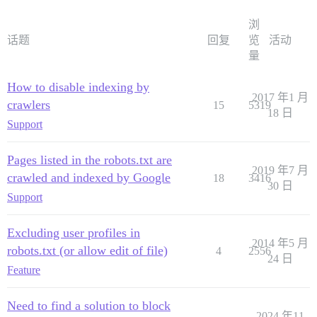
浏
话题
回复
览
活动
量
How to disable indexing by
2017 年1 月
crawlers
15
5319
18 日
Support
Pages listed in the robots.txt are
2019 年7 月
crawled and indexed by Google
18
3416
30 日
Support
Excluding user profiles in
2014 年5 月
robots.txt (or allow edit of file)
4
2556
24 日
Feature
Need to find a solution to block
2024 年11