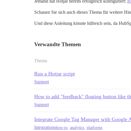
Jemand hat Hotjar bereits erfolgreich konfiguriert:
Ru
Schauen Sie sich auch dieses Thema für weitere Hi
Und diese Anleitung könnte hilfreich sein, da Hub
Verwandte Themen
Thema
Run a Hotjar script
Support
How to add "feedback" floating button like thi
Support
Integrate Google Tag Manager with Google A
Integrations
how-to
,
analytics
,
platforms