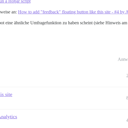
n a Hotjar script
nweise an:
How to add "feedback" floating button like this site - #4 by 
Spot eine ähnliche Umfragefunktion zu haben scheint (siehe Hinweis a
Antw
s site
nalytics