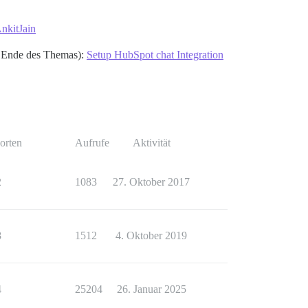
AnkitJain
m Ende des Themas):
Setup HubSpot chat Integration
orten
Aufrufe
Aktivität
2
1083
27. Oktober 2017
8
1512
4. Oktober 2019
4
25204
26. Januar 2025