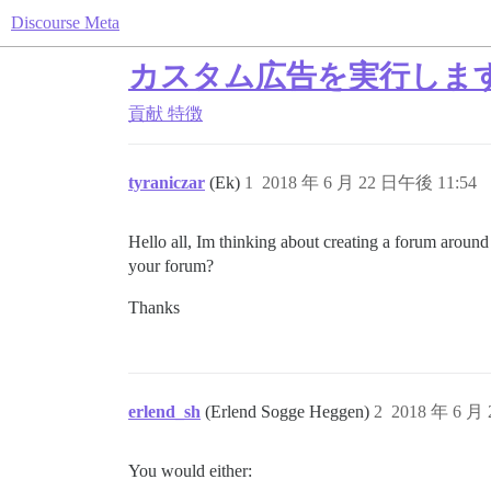
Discourse Meta
カスタム広告を実行しま
貢献
特徴
tyraniczar
(Ek)
1
2018 年 6 月 22 日午後 11:54
Hello all, Im thinking about creating a forum around 
your forum?
Thanks
erlend_sh
(Erlend Sogge Heggen)
2
2018 年 6 月
You would either: