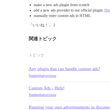
make a new ads plugin from scratch
add a new ads provider to our official plugin:
Dis
manually enter custom ads in HTML
「いいね！」 2
関連トピック
トピック
Any plugin that can handle custom ads?
Support
advertising
Custom Ads - Help!
Support
advertising
Running your own advertisements in discour