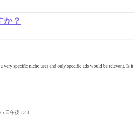
すか？
a very specific niche user and only specific ads would be relevant. Is i
 25 日午後 1:43