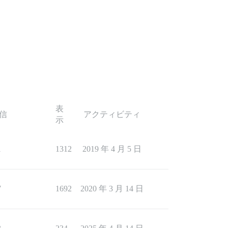
表
信
アクティビティ
示
1
1312
2019 年 4 月 5 日
7
1692
2020 年 3 月 14 日