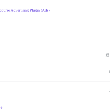
course Advertising Plugin (Ads)
返
se