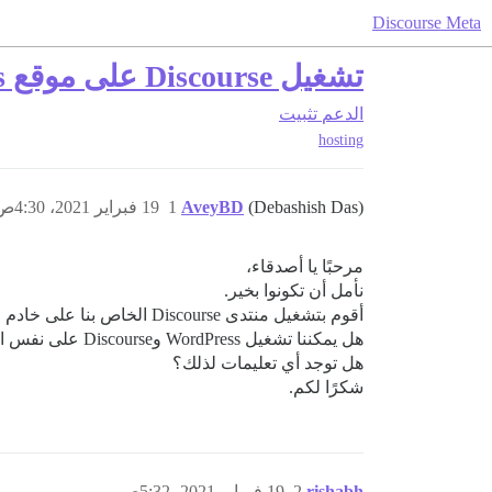
Discourse Meta
تشغيل Discourse على موقع WordPress
الدعم
تثبيت
hosting
(Debashish Das)
AveyBD
1
19 فبراير 2021، 4:30ص
مرحبًا يا أصدقاء،
نأمل أن تكونوا بخير.
أقوم بتشغيل منتدى Discourse الخاص بنا على خادم VPS منذ بضعة أشهر. نحن منظمة غير ربحية، ونسعى لتقليل التكاليف من خلال تشغيل خادم واحد فقط.
هل يمكننا تشغيل WordPress وDiscourse على نفس الخادم؟
هل توجد أي تعليمات لذلك؟
شكرًا لكم.
rishabh
2
19 فبراير 2021، 5:32ص