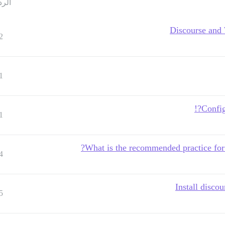
الرد
Discourse and 
2
1
Config
1
What is the recommended practice for
4
Install disco
5