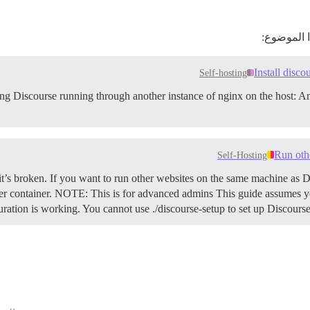
 الموضوع:
Install disc
Self-hosting
tting Discourse running through another instance of nginx on the host: An
Run oth
Self-Hosting
it’s broken. If you want to run other websites on the same machine as D
r container.
NOTE: This is for advanced admins This guide assumes yo
uration is working. You cannot use ./discourse-setup to set up Discourse 