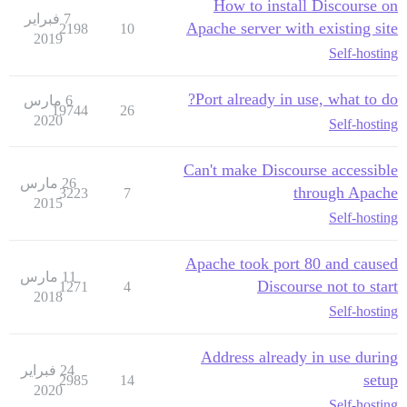
How to install Discourse on
7 فبراير
Apache server with existing site
2198
10
2019
Self-hosting
Port already in use, what to do?
6 مارس
19744
26
2020
Self-hosting
Can't make Discourse accessible
26 مارس
through Apache
3223
7
2015
Self-hosting
Apache took port 80 and caused
11 مارس
Discourse not to start
1271
4
2018
Self-hosting
Address already in use during
24 فبراير
setup
2985
14
2020
Self-hosting