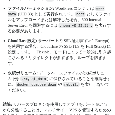
ファイルパーミッション:
WordPress コンテナは
www-
data
(UID 33) として実行されます。
root
としてファイ
ルをアップロードまたは解凍した場合、500 Internal
Server Error を回避するには
chown -R 33:33 .
を実行す
る必要があります。
Cloudflare 設定:
サーバー上の SSL 証明書 (Let’s Encrypt)
を使用する場合、Cloudflare の SSL/TLS を
Full (Strict)
に
設定します。「Flexible」モードによって一般的に引き起
こされる「リダイレクトが多すぎる」ループを防ぎま
す。
永続ボリューム:
データベースファイルが永続ボリュー
ム (例:
./mysql_data
) に保存されていることを確認せず
に、
docker compose down
や
rebuild
を実行しないで
ください。
結論:
リバースプロキシを使用してアプリをポート 80/443
から分離することは、マルチサイト VPS を管理するための