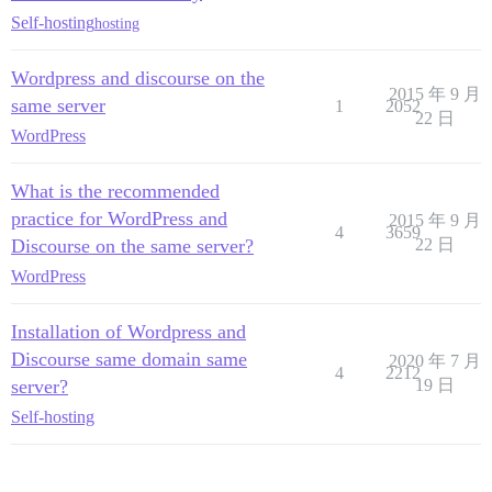
Self-hosting
hosting
Wordpress and discourse on the
2015 年 9 月
same server
1
2052
22 日
WordPress
What is the recommended
practice for WordPress and
2015 年 9 月
4
3659
Discourse on the same server?
22 日
WordPress
Installation of Wordpress and
Discourse same domain same
2020 年 7 月
4
2212
server?
19 日
Self-hosting