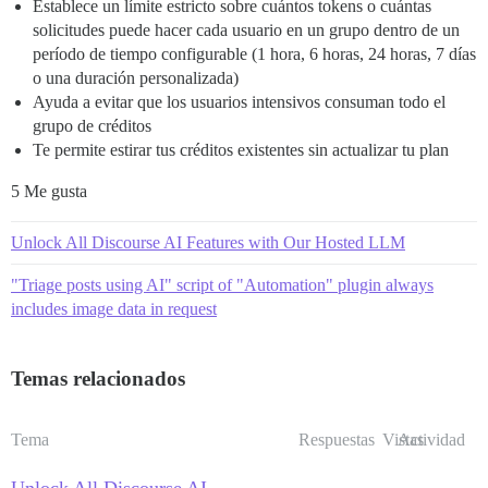
Establece un límite estricto sobre cuántos tokens o cuántas
solicitudes puede hacer cada usuario en un grupo dentro de un
período de tiempo configurable (1 hora, 6 horas, 24 horas, 7 días
o una duración personalizada)
Ayuda a evitar que los usuarios intensivos consuman todo el
grupo de créditos
Te permite estirar tus créditos existentes sin actualizar tu plan
5 Me gusta
Unlock All Discourse AI Features with Our Hosted LLM
"Triage posts using AI" script of "Automation" plugin always
includes image data in request
Temas relacionados
Tema
Respuestas
Vistas
Actividad
Unlock All Discourse AI