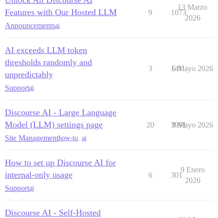
13 Marzo
Features with Our Hosted LLM
9
1073
2026
Announcements
ai
AI exceeds LLM token
thresholds randomly and
3
141
6 Mayo 2026
unpredictably
Support
ai
Discourse AI - Large Language
Model (LLM) settings page
20
3991
9 Mayo 2026
Site Management
how-to
,
ai
How to set up Discourse AI for
9 Enero
internal-only usage
6
301
2026
Support
ai
Discourse AI - Self-Hosted