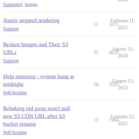
Support
s3
,
hosting
Assets stopped rendering
Febbraio 11,
11
1071
2022
Support
Broken Images and Their S3
Agosto 31,
URLs
32
4822
2020
Support
Help restoring - system hung at
Giugno 13,
midnight
26
2595
2022
Self-hosting
Rebaking old posts won't pull
new S3 CDN URL after S3
Gennaio 12,
13
1984
bucket rename
2021
Self-hosting