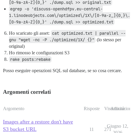
[0-9a-zA-Z]{0,}' ./dump.sql >> original.txt
egrep -o 'discuss-openhdfpv.eu-central-
1.linodeobjects.com\/optimized\/1X\/[0-9a-z_]{0,}\.
[0-9a-zA-Z]{0,}' ./dump.sql >> optimized.txt
Ho scaricato gli asset:
cat optimized.txt | parallel --
gnu "wget -nc -P ./optimized/1X/ {}"
(lo stesso per
original)
Ho rimosso le configurazioni S3
rake posts:rebake
Posso eseguire operazioni SQL sul database, se so cosa cercare.
Argomenti correlati
Argomento
Risposte
Visualizzazioni
Attività
Images after a restore don't have
Giugno 12,
S3 bucket URL
11
271
2026