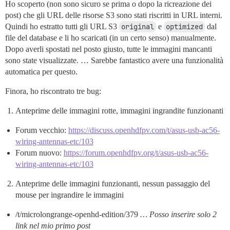
Ho scoperto (non sono sicuro se prima o dopo la ricreazione dei
post) che gli URL delle risorse S3 sono stati riscritti in URL interni.
Quindi ho estratto tutti gli URL S3
original
e
optimized
dal
file del database e li ho scaricati (in un certo senso) manualmente.
Dopo averli spostati nel posto giusto, tutte le immagini mancanti
sono state visualizzate. … Sarebbe fantastico avere una funzionalità
automatica per questo.
Finora, ho riscontrato tre bug:
Anteprime delle immagini rotte, immagini ingrandite funzionanti
Forum vecchio:
https://discuss.openhdfpv.com/t/asus-usb-ac56-
wiring-antennas-etc/103
Forum nuovo:
https://forum.openhdfpv.org/t/asus-usb-ac56-
wiring-antennas-etc/103
Anteprime delle immagini funzionanti, nessun passaggio del
mouse per ingrandire le immagini
/t/microlongrange-openhd-edition/379
… Posso inserire solo 2
link nel mio primo post