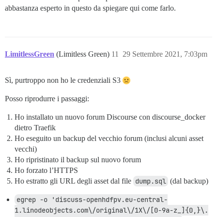
abbastanza esperto in questo da spiegare qui come farlo.
LimitlessGreen
(Limitless Green)
11
29 Settembre 2021, 7:03pm
Sì, purtroppo non ho le credenziali S3
Posso riprodurre i passaggi:
Ho installato un nuovo forum Discourse con discourse_docker
dietro Traefik
Ho eseguito un backup del vecchio forum (inclusi alcuni asset
vecchi)
Ho ripristinato il backup sul nuovo forum
Ho forzato l’HTTPS
Ho estratto gli URL degli asset dal file
dump.sql
(dal backup)
egrep -o 'discuss-openhdfpv.eu-central-
1.linodeobjects.com\/original\/1X\/[0-9a-z_]{0,}\.