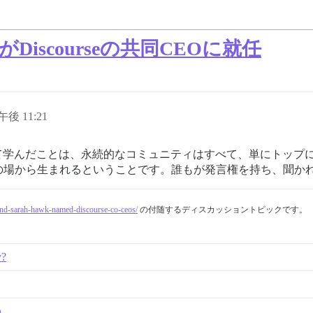
awkがDiscourseの共同CEOに就任
午後 11:21
わってきて学んだことは、永続的なコミュニティはすべて、単にト
の場から生まれるということです。誰もが発言権を持ち、聞か
-and-sarah-hawk-named-discourse-co-ceos/
の付随するディスカッショントピックです。
y?
h