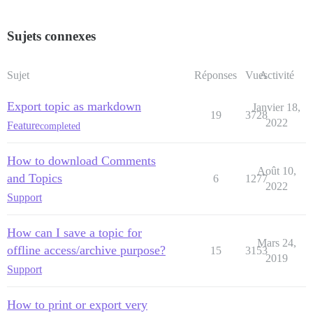
Sujets connexes
Sujet
Réponses
Vues
Activité
Export topic as markdown
Janvier 18,
19
3728
2022
Feature
completed
How to download Comments
Août 10,
and Topics
6
1277
2022
Support
How can I save a topic for
Mars 24,
offline access/archive purpose?
15
3153
2019
Support
How to print or export very