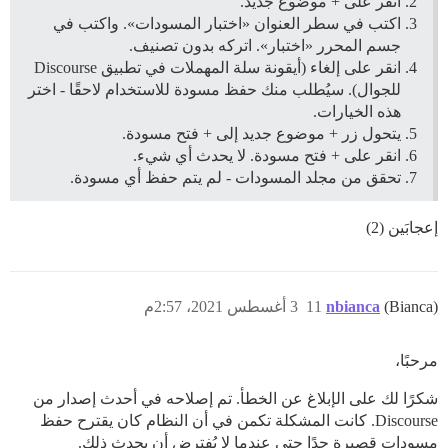
انقر على + موضوع جديد.
اكتب في سطر العنوان «اختبار المسودات». واكتب في
جسم المحرر «اختبار». اتركه بدون تصنيف.
انقر على إلغاء (أيقونة سلة المهملات في تطبيق Discourse
للجوال). سيُطلب منك حفظ مسودة للاستخدام لاحقًا - اختر
هذه الخيارات.
يتحول زر + موضوع جديد إلى + فتح مسودة.
انقر على + فتح مسودة. لا يحدث أي شيء.
تحقق من مجلد المسودات - لم يتم حفظ أي مسودة.
إعجابَين (2)
(Bianca)
nbianca
11
3 أغسطس 2021، 2:57م
مرحبًا،
شكرًا لك على الإبلاغ عن الخطأ. تم إصلاحه في أحدث إصدار من
Discourse. كانت المشكلة تكمن في أن النظام كان يقترح حفظ
مسودات قصيرة جدًا حتى عندما لا يُفترض أن يحدث ذلك.