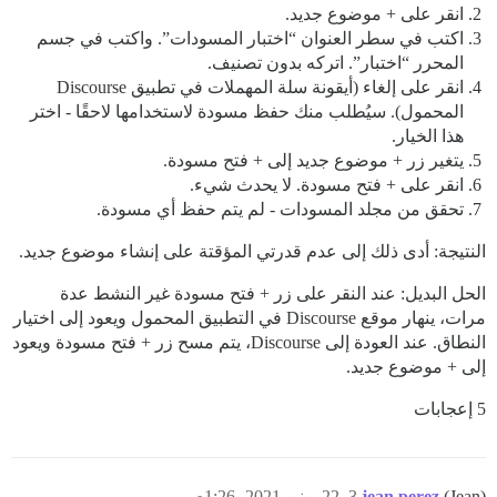
انقر على + موضوع جديد.
اكتب في سطر العنوان “اختبار المسودات”. واكتب في جسم
المحرر “اختبار”. اتركه بدون تصنيف.
انقر على إلغاء (أيقونة سلة المهملات في تطبيق Discourse
المحمول). سيُطلب منك حفظ مسودة لاستخدامها لاحقًا - اختر
هذا الخيار.
يتغير زر + موضوع جديد إلى + فتح مسودة.
انقر على + فتح مسودة. لا يحدث شيء.
تحقق من مجلد المسودات - لم يتم حفظ أي مسودة.
النتيجة: أدى ذلك إلى عدم قدرتي المؤقتة على إنشاء موضوع جديد.
الحل البديل: عند النقر على زر + فتح مسودة غير النشط عدة
مرات، ينهار موقع Discourse في التطبيق المحمول ويعود إلى اختيار
النطاق. عند العودة إلى Discourse، يتم مسح زر + فتح مسودة ويعود
إلى + موضوع جديد.
5 إعجابات
(Jean)
jean.perez
3
22 يونيو 2021، 1:26ص