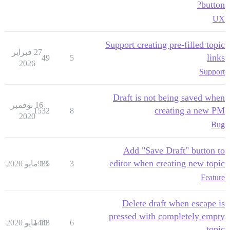
button?
UX
Support creating pre-filled topic
27 فبراير
links
49
5
2026
Support
Draft is not being saved when
16 نوفمبر
creating a new PM
1532
8
2020
Bug
Add "Save Draft" button to
editor when creating new topic
3
13 مايو 2020
935
Feature
Delete draft when escape is
pressed with completely empty
6
11 مايو 2020
1443
topic