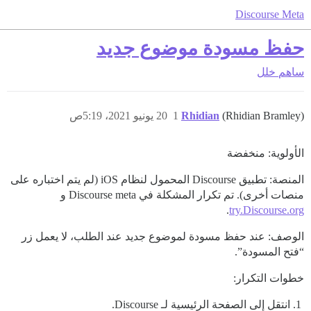
Discourse Meta
حفظ مسودة موضوع جديد
ساهم
خلل
(Rhidian Bramley)
Rhidian
1
20 يونيو 2021، 5:19ص
الأولوية: منخفضة
المنصة: تطبيق Discourse المحمول لنظام iOS (لم يتم اختباره على
منصات أخرى). تم تكرار المشكلة في Discourse meta و
.
try.Discourse.org
الوصف: عند حفظ مسودة لموضوع جديد عند الطلب، لا يعمل زر
“فتح المسودة”.
خطوات التكرار:
انتقل إلى الصفحة الرئيسية لـ Discourse.