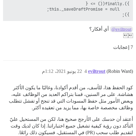
});

أي أفكار؟
@eviltrout

7 إعجابات
(Robin Ward)
eviltrout
4
22 يونيو 2021، 1:12م
كود الحفظ هذا، للأسف، من أقدم أكوادنا، وغالبًا ما يكون الأكثر
هشاشة. على مر السنين، قمنا بتراكم العديد من الوظائف عليه،
وبعض الأمور مثل حفظ المسودات التي قد تنجح أو تفشل تتطلب
وظائف مخصصة خاصة بها، مما يزيد من تعقيده أكثر.
أعتقد أن حدسك على الأرجح صحيح هنا، لكن من المستحيل عليّ
التأكد دون رؤية كيفية تشغيل جميع اختباراتنا. إذا كان لديك وقت
لتقديم طلب سحب (PR) في المستقبل، فسيكون ذلك رائعًا.