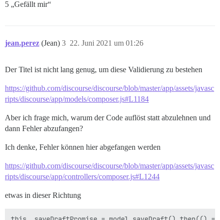
5 „Gefällt mir“
jean.perez
(Jean)
3
22. Juni 2021 um 01:26
Der Titel ist nicht lang genug, um diese Validierung zu bestehen
https://github.com/discourse/discourse/blob/master/app/assets/javasc
ripts/discourse/app/models/composer.js#L1184
Aber ich frage mich, warum der Code auflöst statt abzulehnen und
dann Fehler abzufangen?
Ich denke, Fehler können hier abgefangen werden
https://github.com/discourse/discourse/blob/master/app/assets/javasc
ripts/discourse/app/controllers/composer.js#L1244
etwas in dieser Richtung
this._saveDraftPromise = model.saveDraft().then(() => 