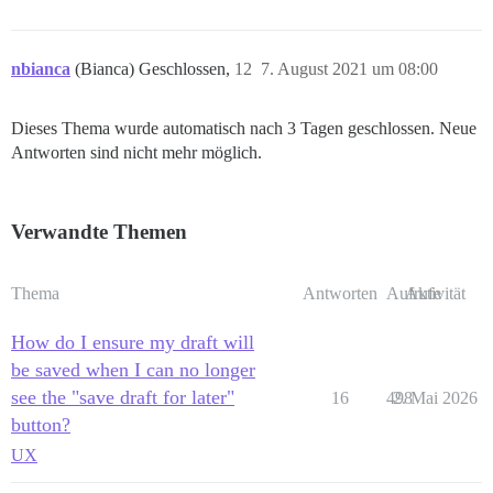
nbianca
(Bianca) Geschlossen,
12
7. August 2021 um 08:00
Dieses Thema wurde automatisch nach 3 Tagen geschlossen. Neue
Antworten sind nicht mehr möglich.
Verwandte Themen
Thema
Antworten
Aufrufe
Aktivität
How do I ensure my draft will
be saved when I can no longer
see the "save draft for later"
16
498
2. Mai 2026
button?
UX