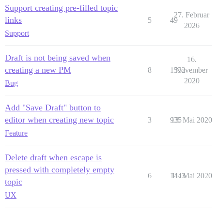
Support creating pre-filled topic
27. Februar
links
5
49
2026
Support
Draft is not being saved when
16.
creating a new PM
8
1532
November
2020
Bug
Add "Save Draft" button to
editor when creating new topic
3
935
13. Mai 2020
Feature
Delete draft when escape is
pressed with completely empty
6
1443
11. Mai 2020
topic
UX