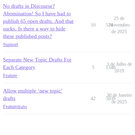
No drafts in Discourse?
Abomination! So I have had to
25 de
publish 65 open drafts. And that
10
524
Novembro
sucks. Is there a way to hide
de 2025
these published posts?
Support
Separate New Topic Drafts For
3 de Julho de
Each Category
5
1348
2019
Feature
Allow multiple ‘new topic’
30 de Janeiro
drafts
42
5039
de 2025
Feature
drafts