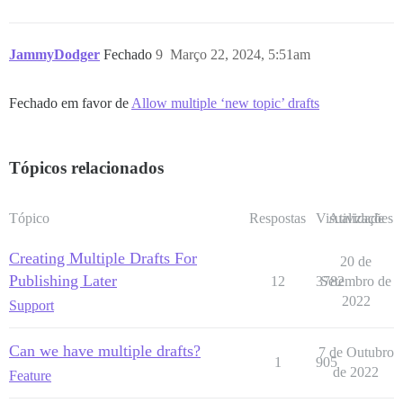
JammyDodger
Fechado
9
Março 22, 2024, 5:51am
Fechado em favor de
Allow multiple ‘new topic’ drafts
Tópicos relacionados
Tópico
Respostas
Visualizações
Atividade
Creating Multiple Drafts For
20 de
Publishing Later
12
3782
Setembro de
2022
Support
Can we have multiple drafts?
7 de Outubro
1
905
de 2022
Feature