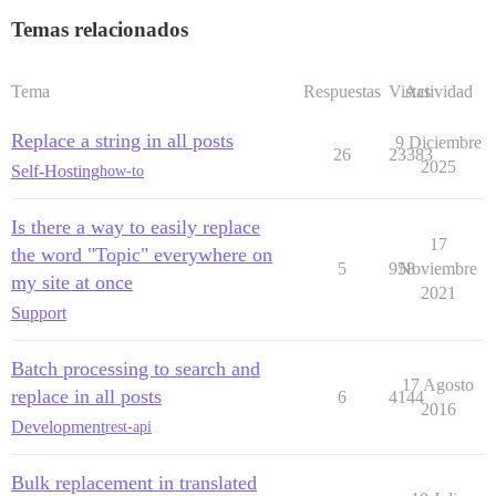
Temas relacionados
Tema
Respuestas
Vistas
Actividad
Replace a string in all posts
9 Diciembre
26
23383
2025
Self-Hosting
how-to
Is there a way to easily replace
17
the word "Topic" everywhere on
5
958
Noviembre
my site at once
2021
Support
Batch processing to search and
17 Agosto
replace in all posts
6
4144
2016
Development
rest-api
Bulk replacement in translated